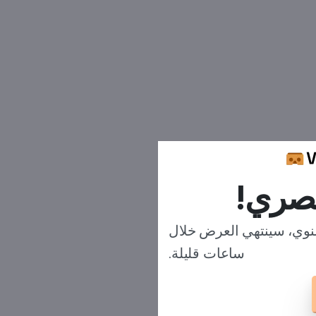
صري!
شتراك السنوي، سينتهي العرض خلال
ساعات قليلة.