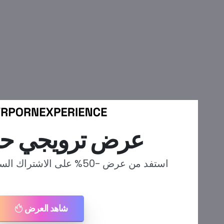
خطي
لى
لمحتوى
عرض ترويجي ح
استفد من عرض -50% على الا
شاهد العرض