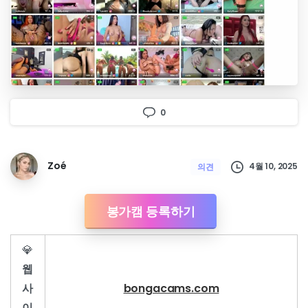
0
Zoé
4월 10, 2025
의견
봉가캠 등록하기
💎
웹
사
bongacams.com
이