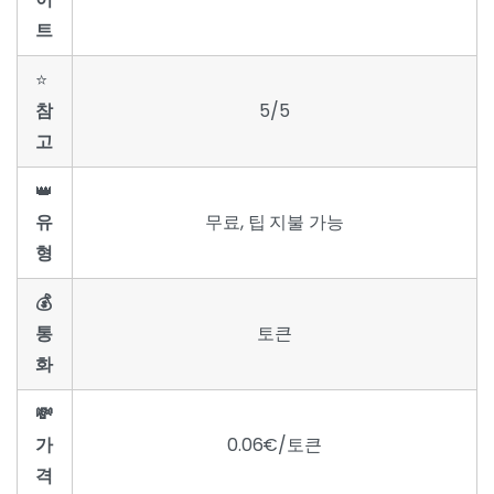
트
⭐
참
5/5
고
👑
유
무료, 팁 지불 가능
형
💰
통
토큰
화
💸
가
0.06€/토큰
격