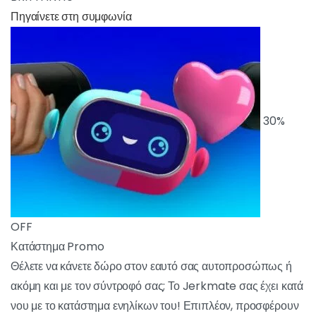
κωδικό BRITTANY10 ! Δεν θα μπορούσε να είναι
πιο εύκολο να επωφεληθείτε χωρίς να ξοδέψετε
χρήματα!
BRITTANY10
ΠΗΓΑΊΝΕΤΕ ΣΤΗ ΣΥΜΦΩΝΊΑ
30% OFF