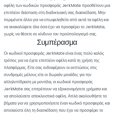
μπορείτε να αποκτήσετε πρόσβαση σε αποκλειστικό
περιεχόμενο και λειτουργίες που προορίζονται για
προνομιούχα μέλη με έναν κωδικό προσφοράς.
Δοκιμάστε τον ιστότοπο χωρίς
καμία οικονομική δέσμευση:
Ένα αξιοσημείωτο πλεονέκτημα είναι η δυνατότητα δοκιμής
του JerkMate χωρίς καμία οικονομική δέσμευση. Οι
δωρεάν πιστώσεις που προσφέρονται από τον κωδικό
προσφοράς σας επιτρέπουν να εξερευνήσετε τον ιστότοπο,
να αλληλεπιδράσετε με τα μοντέλα και να ανακαλύψετε τα
χαρακτηριστικά, όλα αυτά χωρίς να πληρώσετε ούτε μια
δεκάρα. Η χρήση ενός κωδικού προσφοράς στο JerkMate
γίνεται έτσι
μια ευκαιρία να εξοικονομήσετε χρήματα και
να μεγιστοποιήσετε την εμπειρία σας
. Είτε ψάχνετε για
διαδραστικές συναντήσεις με ελκυστικά μοντέλα είτε απλά