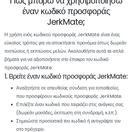
προσθέτοντας μια διάσταση αποκλειστικότητας σε
όσους τους ανακαλύπτουν.
Δωρεάν αποταμιεύσεις και πρόσθετα :
Η χρήση ενός
κωδικός προώθησης
JerkMate
σημαίνει πραγματική εξοικονόμηση
χρημάτων και δωρεάν έξτρα παροχές. Φανταστείτε να
παίρνετε δωρεάν μονάδες για πιο προηγμένες
αλληλεπιδράσεις με μοντέλα, πρόσβαση σε
αποκλειστικά προνόμια ή ακόμη και εκπτώσεις στις
συνδρομές των μελών.
Πώς μπορώ να
χρησιμοποιήσω έναν κωδικό
προσφοράς JerkMate;