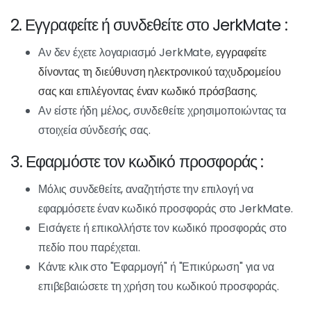
Η χρήση ενός κωδικού προσφοράς JerkMate είναι ένας
εύκολος τρόπος για να αποκτήσετε προνόμια όπως δωρεάν
πιστώσεις ή εκπτώσεις μελών. Ακολουθήστε αυτά τα απλά
βήματα για να αξιοποιήσετε στο έπακρο τον κωδικό
προσφοράς JerkMate:
1. Βρείτε έναν κωδικό προσφοράς
JerkMate:
Αναζητήστε σε απευθείας σύνδεση για τοποθεσίες
που προσφέρουν κωδικούς προσφοράς JerkMate.
Επιλέξτε έναν κωδικό που ταιριάζει στις ανάγκες σας
(δωρεάν μονάδες, έκπτωση στη συνδρομή, κ.λπ.).
Σημειώστε προσεκτικά τον κωδικό ή αντιγράψτε τον
στο πρόχειρο.
2. Εγγραφείτε ή συνδεθείτε στο
JerkMate :