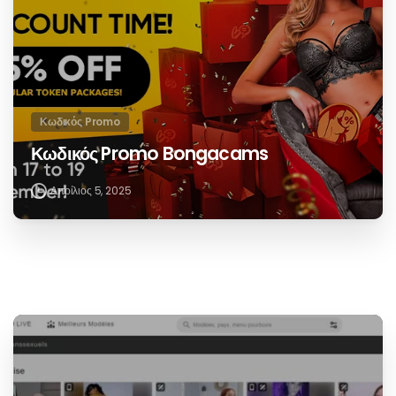
Μοιραστείτε το στο Twitter
Συνεχίστε
Προηγούμενη θέση
να
Xhamsterlive προωθητικός κωδικός
διαβάζετε
Επόμενη θέση
Cherry.tv
Σχετικές θέσεις