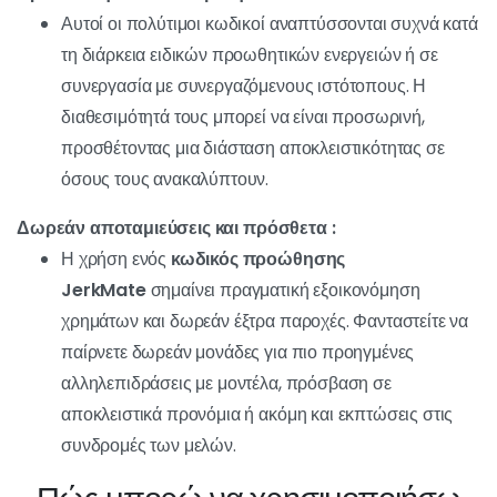
κωδικός
προώθησης JerkMate;
A
κωδικός προώθησης JerkMate
έχει τη μορφή ενός
αλφαριθμητικού κωδικού, αλλά είναι κάτι πολύ περισσότερο
από αυτό. Πρόκειται για ένα εικονικό κλειδί που προσφέρει
εκπτώσεις, δωρεάν μονάδες και άλλα προνόμια μόλις
εγγραφείτε ή πραγματοποιήσετε μια αγορά στην πλατφόρμα.
Αυτοί οι κωδικοί κουπονιών είναι σαν εικονικοί πολύτιμοι
λίθοι, που επιτρέπουν στους χρήστες να βελτιώσουν την
εμπειρία τους στο JerkMate με διάφορους τρόπους.
Προέλευση και διαθεσιμότητα :
Αυτοί οι πολύτιμοι κωδικοί αναπτύσσονται συχνά κατά
τη διάρκεια ειδικών προωθητικών ενεργειών ή σε
συνεργασία με συνεργαζόμενους ιστότοπους. Η
διαθεσιμότητά τους μπορεί να είναι προσωρινή,