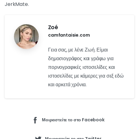
θέλετε να εξερευνήσετε τα χαρακτηριστικά του ιστότοπου, τα
οφέλη των κωδικών προσφοράς JerkMate προσθέτουν μια
επιπλέον διάσταση στη διαδικτυακή σας διασκέδαση. Μην
περιμένετε άλλο για να επωφεληθείτε από αυτά τα οφέλη και
να ανακαλύψετε όλα όσα έχει να προσφέρει το JerkMate,
χωρίς να θέσετε σε κίνδυνο τον προϋπολογισμό σας.
Συμπέρασμα
Οι κωδικοί προσφοράς JerkMate είναι ένας πολύ καλός
τρόπος για να έχετε επιπλέον οφέλη κατά τη χρήση της
πλατφόρμας. Είτε σας ενδιαφέρουν οι εκπτώσεις στις
συνδρομές μέλους είτε οι δωρεάν μονάδες για την
αλληλεπίδραση με μοντέλα, οι κωδικοί προσφοράς
JerkMate σας επιτρέπουν να εξοικονομήσετε χρήματα και
να απολαύσετε αποκλειστικά οφέλη. Απλά ακολουθήστε τα
βήματα για να χρησιμοποιήσετε έναν κωδικό προσφοράς και