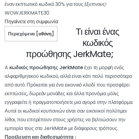
Κατάστημα Promo
Θέλετε να κάνετε δώρο στον εαυτό σας
αυτοπροσώπως ή ακόμη και με τον σύντροφό σας;
Το Jerkmate σας έχει κατά νου με το κατάστημα
ενηλίκων του! Επιπλέον, προσφέρουν έναν
εκπτωτικό κωδικό 30% για τους έξυπνους!
WOWJERKMATE30
ΠΗΓΑΊΝΕΤΕ ΣΤΗ ΣΥΜΦΩΝΊΑ
Τι είναι ένας
Περιεχόμενα
οθόνη
[
]