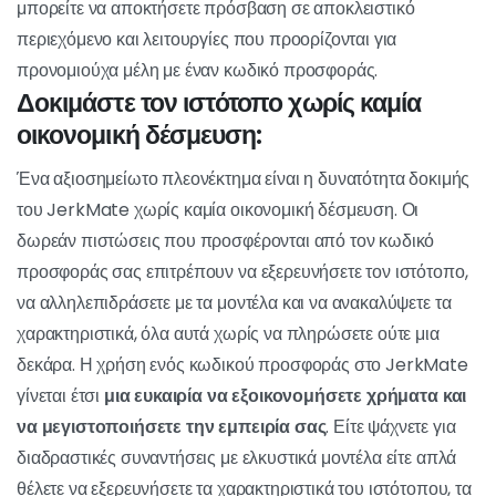
την απλή οικονομική πτυχή, προσφέροντας μια πληθώρα
πλεονεκτημάτων που εμπλουτίζουν την εμπειρία σας στην
πλατφόρμα. Εδώ είναι γιατί η ενεργοποίηση ενός κωδικού
προσφοράς στο JerkMate είναι μια έξυπνη στρατηγική:
Εξοικονομήστε χρήματα:
Το
κωδικοί promo JerkMate
μεταφράζεται σε απτή
εξοικονόμηση πόρων. Μπορείτε να επωφεληθείτε από
ποσοστιαίες εκπτώσεις στις συνδρομές των μελών ή ακόμη
και να λάβετε δωρεάν πιστώσεις, προσθέτοντας σημαντική
αξία στις αλληλεπιδράσεις σας με τα μοντέλα.
Απολαύστε επιπλέον οφέλη:
Η χρήση ενός κωδικού προσφοράς ξεκλειδώνει
αποκλειστικά οφέλη. Αυτά περιλαμβάνουν δωρεάν
πιστώσεις ώστε να μπορείτε να εξερευνήσετε πλήρως τα
διαδραστικά χαρακτηριστικά με τα μοντέλα. Επιπλέον,