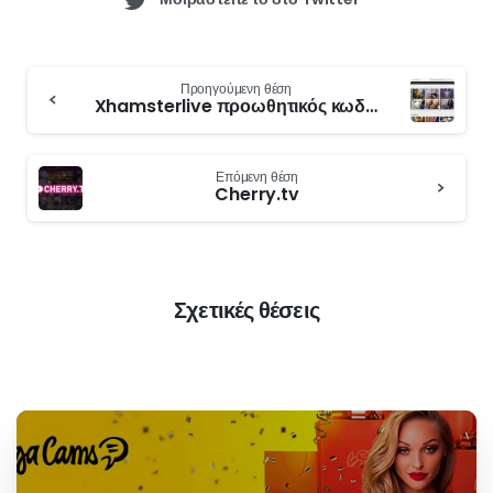
απολαύστε όλη τη διασκέδαση που έχει να προσφέρει το
JerkMate.
Zoé
camfantaisie.com
Γεια σας, με λένε Ζωή. Είμαι
δημοσιογράφος και γράφω για
πορνογραφικές ιστοσελίδες και
ιστοσελίδες με κάμερες για σεξ εδώ
και αρκετά χρόνια.
Μοιραστείτε το στο Facebook