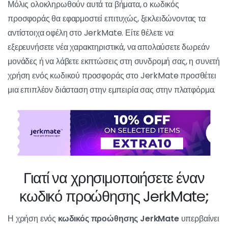
Αν δεν έχετε λογαριασμό JerkMate,
εγγραφείτε
δίνοντας τη διεύθυνση ηλεκτρονικού ταχυδρομείου
σας και επιλέγοντας έναν κωδικό πρόσβασης
.
Αν είστε ήδη μέλος, συνδεθείτε χρησιμοποιώντας τα
στοιχεία σύνδεσής σας.
3. Εφαρμόστε τον κωδικό
προσφοράς :
Μόλις συνδεθείτε, αναζητήστε την επιλογή να
εφαρμόσετε έναν κωδικό προσφοράς στο JerkMate.
Εισάγετε ή επικολλήστε τον κωδικό προσφοράς στο
πεδίο που παρέχεται.
Κάντε κλικ στο "Εφαρμογή" ή "Επικύρωση" για να
επιβεβαιώσετε τη χρήση του κωδικού προσφοράς.