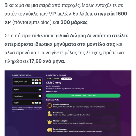
δικαίωμα σε μια σειρά από παροχές. Μόλις ενταχθείτε σε
αυτόν τον κύκλο των VIP μελών, θα λάβετε
στιγμιαία 1600
XP
(πόντοι εμπειρίας) και
200 μάρκες
.
Σε αυτό προστίθενται τα
ειδικά δώρα
η δυνατότητα
στείλτε
απεριόριστα ιδιωτικά μηνύματα στα μοντέλα σας
και
άλλα προνόμια. Για να γίνετε μέλος της λέσχης, πρέπει να
πληρώσετε
17,99 ανά μήνα
.