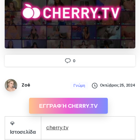
0
Zoé
Οκτώβριος 25, 2024
Γνώμη
ΕΓΓΡΑΦΉ CHERRY.TV
💎
cherry.tv
Ιστοσελίδα