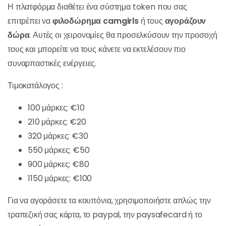
Η πλατφόρμα διαθέτει ένα σύστημα token που σας
επιτρέπει να
φιλοδώρημα camgirls
ή τους
αγοράζουν
δώρα
. Αυτές οι χειρονομίες θα προσελκύσουν την προσοχή
τους και μπορείτε να τους κάνετε να εκτελέσουν πιο
συναρπαστικές ενέργειες.
Τιμοκατάλογος :
100 μάρκες: €10
210 μάρκες: €20
320 μάρκες: €30
550 μάρκες: €50
900 μάρκες: €80
1150 μάρκες: €100
Για να αγοράσετε τα κουπόνια, χρησιμοποιήστε απλώς την
τραπεζική σας κάρτα, το paypal, την paysafecard ή το