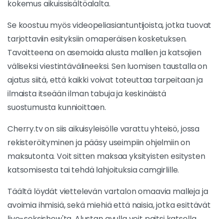
kokemus aikuissisältöalalta.
Se koostuu myös videopeliasiantuntijoista, jotka tuovat
tarjottaviin esityksiin omaperäisen kosketuksen.
Tavoitteena on asemoida alusta mallien ja katsojien
väliseksi viestintävälineeksi. Sen luomisen taustalla on
ajatus siitä, että kaikki voivat toteuttaa tarpeitaan ja
ilmaista itseään ilman tabuja ja keskinäistä
suostumusta kunnioittaen.
Cherry.tv on siis aikuisyleisölle varattu yhteisö, jossa
rekisteröityminen ja pääsy useimpiin ohjelmiin on
maksutonta. Voit sitten maksaa yksityisten esitysten
katsomisesta tai tehdä lahjoituksia camgirlille.
Täältä löydät viettelevän vartalon omaavia malleja ja
avoimia ihmisiä, sekä miehiä että naisia, jotka esittävät
live-seksishow'ta. Alustan avulla voit paitsi katsella