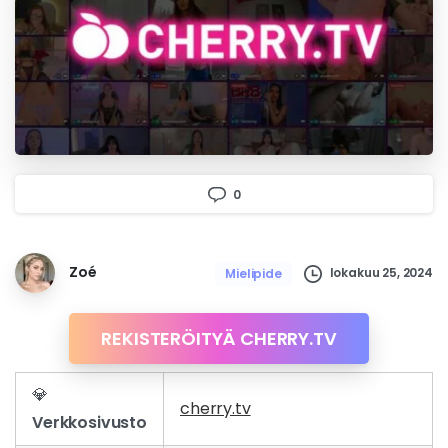
0
Zoé
lokakuu 25, 2024
Mielipide
REKISTERÖITYÄ CHERRY.TV
💎
cherry.tv
Verkkosivusto