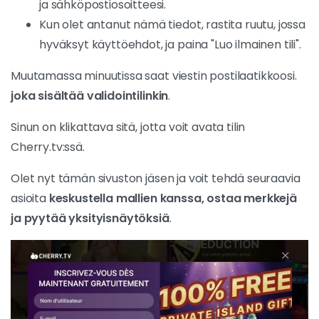
ja sähköpostiosoitteesi.
Kun olet antanut nämä tiedot, rastita ruutu, jossa
hyväksyt käyttöehdot, ja paina "Luo ilmainen tili".
Muutamassa minuutissa saat viestin postilaatikkoosi.
joka sisältää validointilinkin
.
Sinun on klikattava sitä, jotta voit avata tilin
Cherry.tv:ssä.
Olet nyt tämän sivuston jäsen ja voit tehdä seuraavia
asioita
keskustella mallien kanssa, ostaa merkkejä
ja pyytää yksityisnäytöksiä
.