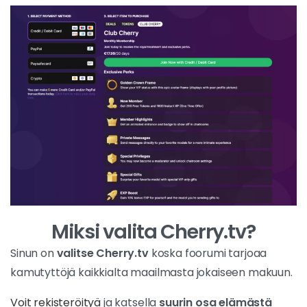
Miksi valita Cherry.tv?
Sinun on
valitse Cherry.tv
koska foorumi tarjoaa
kamutyttöjä kaikkialta maailmasta jokaiseen makuun.
Voit rekisteröityä
ja katsella
suurin osa elämästä