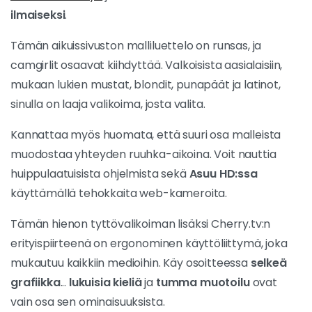
ilmaiseksi
.
Tämän aikuissivuston malliluettelo on runsas, ja
camgirlit osaavat kiihdyttää. Valkoisista aasialaisiin,
mukaan lukien mustat, blondit, punapäät ja latinot,
sinulla on laaja valikoima, josta valita.
Kannattaa myös huomata, että suuri osa malleista
muodostaa yhteyden ruuhka-aikoina. Voit nauttia
huippulaatuisista ohjelmista sekä
Asuu HD:ssa
käyttämällä tehokkaita web-kameroita.
Tämän hienon tyttövalikoiman lisäksi Cherry.tv:n
erityispiirteenä on ergonominen käyttöliittymä, joka
mukautuu kaikkiin medioihin. Käy osoitteessa
selkeä
grafiikka
...
lukuisia kieliä
ja
tumma muotoilu
ovat
vain osa sen ominaisuuksista.