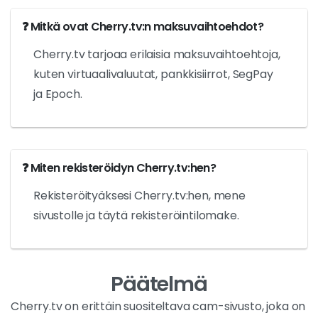
❓ Mitkä ovat Cherry.tv:n maksuvaihtoehdot?
Cherry.tv tarjoaa erilaisia maksuvaihtoehtoja,
kuten virtuaalivaluutat, pankkisiirrot, SegPay
ja Epoch.
❓ Miten rekisteröidyn Cherry.tv:hen?
Rekisteröityäksesi Cherry.tv:hen, mene
sivustolle ja täytä rekisteröintilomake.
Päätelmä
Cherry.tv on erittäin suositeltava cam-sivusto, joka on