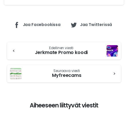
Jaa Facebookissa
Jaa Twitterissä
Jatka
Edellinen viesti
lukemista
Jerkmate Promo koodi
Seuraava viesti
Myfreecams
Aiheeseen liittyvät viestit