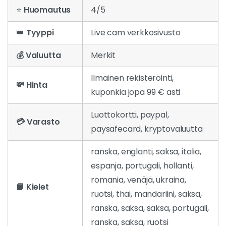
⭐
Huomautus
4/5
👑
Tyyppi
Live cam verkkosivusto
💰 Valuutta
Merkit
Ilmainen rekisteröinti,
💸 Hinta
kuponkia jopa 99 € asti
Luottokortti, paypal,
💳 Varasto
paysafecard, kryptovaluutta
ranska, englanti, saksa, italia,
espanja, portugali, hollanti,
romania, venäjä, ukraina,
📙 Kielet
ruotsi, thai, mandariini, saksa,
ranska, saksa, saksa, portugali,
ranska, saksa, ruotsi