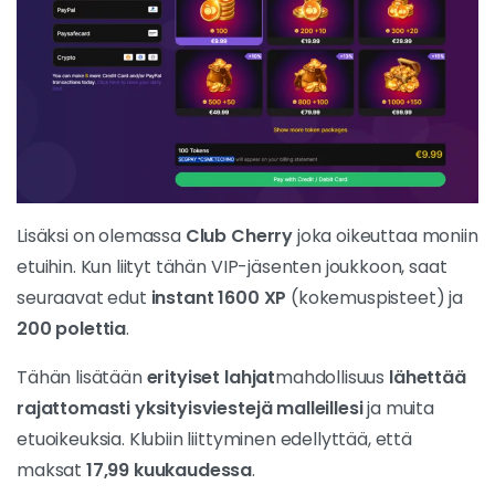
Lisäksi on olemassa
Club Cherry
joka oikeuttaa moniin
etuihin. Kun liityt tähän VIP-jäsenten joukkoon, saat
seuraavat edut
instant 1600 XP
(kokemuspisteet) ja
200 polettia
.
Tähän lisätään
erityiset lahjat
mahdollisuus
lähettää
rajattomasti yksityisviestejä malleillesi
ja muita
etuoikeuksia. Klubiin liittyminen edellyttää, että
maksat
17,99 kuukaudessa
.