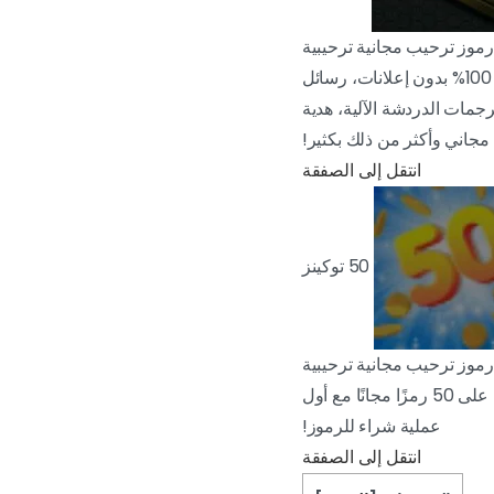
رموز ترحيب مجانية ترحيبية
ادعم CAM4 واحصل على ميزات حصرية مع العضوية الذهبية، مشاهدة كاميرات الويب والدردشة، 100% بدون إعلانات، رسائل
مات الدردشة الآلية، هدية
مجاني وأكثر من ذلك بكثير!
انتقل إلى الصفقة
50 توكينز
رموز ترحيب مجانية ترحيبية
هل تريد اكتشاف عالم Cam4 في أفضل الظروف الممكنة؟ إذن هذا العرض الترحيبي لك! احصل على 50 رمزًا مجانًا مع أول
عملية شراء للرموز!
انتقل إلى الصفقة