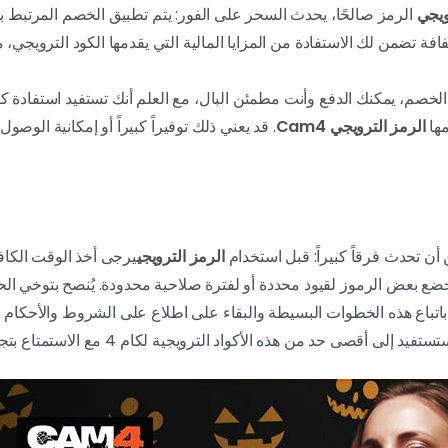
ويجي
الرمز صالحًا، يحدث السحر على الفور: يتم تطبيق الخصم المرتبط بال
افة تضمن لك الاستفادة من المزايا المالية التي يقدمها الكود الترويجي، مما
لخصم، يمكنك الدفع وأنت مطمئن البال، مع العلم أنك تستفيد استفادة ك
مها
الرمز الترويجي Cam4
. قد يعني ذلك توفيراً كبيراً أو إمكانية الوص
ن تحدث فرقاً كبيراً: قبل استخدام
الرمز الترويجي
يرجى أخذ الوقت الكا
 تخضع بعض الرموز لقيود محددة أو لفترة صلاحية محدودة. يُنصح بتوخي ال
 باتباع هذه الخطوات البسيطة والبقاء على اطلاع على الشروط والأحكام ا
ستفيد إلى أقصى حد من هذه الأكواد الترويجية لكام 4 مع الاستمتاع بتجربة رائعة على منصة كام 4.