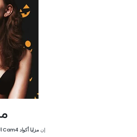
مزاي
إن
مزايا أكواد Cam4 الترويجية