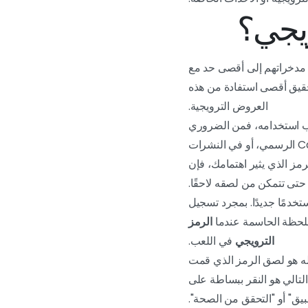
مدخراتهم إلى أقصى حد مع
تحقيق أقصى استفادة من هذه
العروض الترويجية.
يجب استخدامه، فمن الضروري
التأكد من أن الرمز الذي لديك صالح. هذه الرموز الثمينة متاحة بشكل عام على موقع Cam4 الرسمي، أو في النشرات
رمز الذي يثير اهتمامك، فإن
تى تتمكن من لصقه لاحقًا.
حساب إذا كنت مستخدمًا جديدًا. بمجرد تسجيل
اللحظة الحاسمة عندما
الرمز
الترويجي
في اللعب.
له هو لصق الرمز الذي قمت
لتالي هو النقر ببساطة على
بيق" أو "التحقق من الصحة".