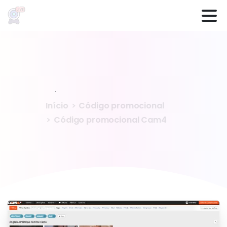
Código
promoção
Cam4
Início
Código promocional
Código promocional Cam4