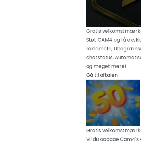
Gratis velkomstmærk
Støt CAM4 og få ekskl
reklamefri, Ubegrænset
chatstatus, Automatis
og meget mere!
Gå til aftalen
Gratis velkomstmærk
Vil du opdage Cam4's v