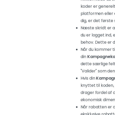
koder er generelt
platformen eller 
dig, er det først
Næste skridt er a
du er logget ind, 
behov. Dette er d
Når du kommer til
din
Kampagnek
dette særlige fel
"Valider" som de
Hvis din
Kampag
knyttet til koden
drager fordel af 
økonomisk dimens
Når rabatten er a
eksklusive rabatt