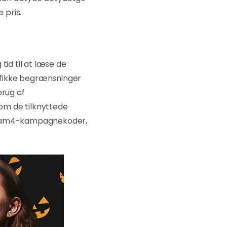
 pris.
 tid til at læse de
ifikke begrænsninger
brug af
 om de tilknyttede
se Cam4-kampagnekoder,