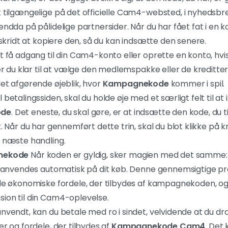
 tilgængelige på det officielle Cam4-websted, i nyhedsbre
endda på pålidelige partnersider. Når du har fået fat i en k
e skridt at kopiere den, så du kan indsætte den senere.
t få adgang til din Cam4-konto eller oprette en konto, hvis
er du klar til at vælge den medlemspakke eller de kreditter,
et afgørende øjeblik, hvor
Kampagnekode
kommer i spil.
 betalingssiden, skal du holde øje med et særligt felt til a
ode
. Det eneste, du skal gøre, er at indsætte den kode, du ti
t. Når du har gennemført dette trin, skal du blot klikke på
n næste handling.
nekode
Når koden er gyldig, sker magien med det samme: 
, anvendes automatisk på dit køb. Denne gennemsigtige pro
de økonomiske fordele, der tilbydes af kampagnekoden, og 
ion til din Cam4-oplevelse.
nvendt, kan du betale med ro i sindet, velvidende at du dra
er og fordele, der tilbydes af
Kampagnekode Cam4
. Det