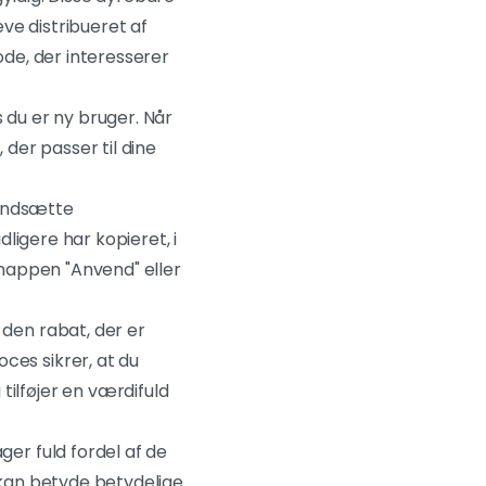
ve distribueret af
ode, der interesserer
 du er ny bruger. Når
 der passer til dine
t indsætte
dligere har kopieret, i
 knappen "Anvend" eller
den rabat, der er
ces sikrer, at du
tilføjer en værdifuld
ger fuld fordel af de
 kan betyde betydelige