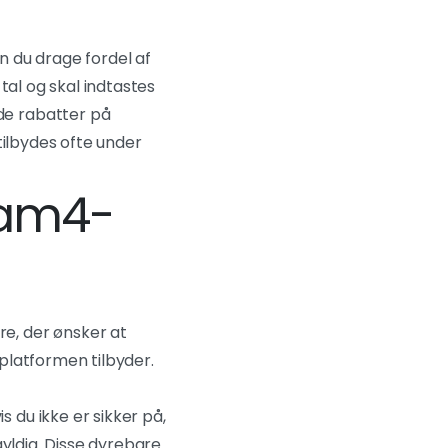
n du drage fordel af
tal og skal indtastes
de rabatter på
tilbydes ofte under
Cam4-
re, der ønsker at
platformen tilbyder.
is du ikke er sikker på,
 gyldig. Disse dyrebare