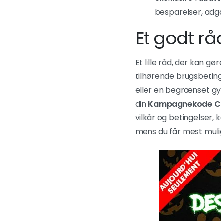
besparelser, adgan
Et godt rå
Et lille råd, der kan gø
tilhørende brugsbetin
eller en begrænset gyl
din
Kampagnekode 
vilkår og betingelser
mens du får mest muli