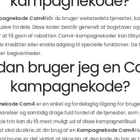
kampagnekode?
pagnekode Cam4
Når du bruger webstedets tjenester, ka
usive fordele. Disse koder består generelt af bogstaver og 
r at få gavn af rabatten. Cam4-kampagnekoder kan tilby
 kreditter eller endda adgang til specielle funktioner. De 
er begivenheder.
dan bruger jeg en 
kampagnekode?
nekode Cam4
er en enkel og fordelagtig tilgang for bruge
elser og samtidig drage fuld fordel af de tjenester, som 
kle trin kan du få mest muligt ud af disse kampagnetilbud.
 skal du sikre, at din brug af en
Kampagnekode Cam4
Hv
al bruge, er det vigtigt at sikre sig, at den kode, du har, er