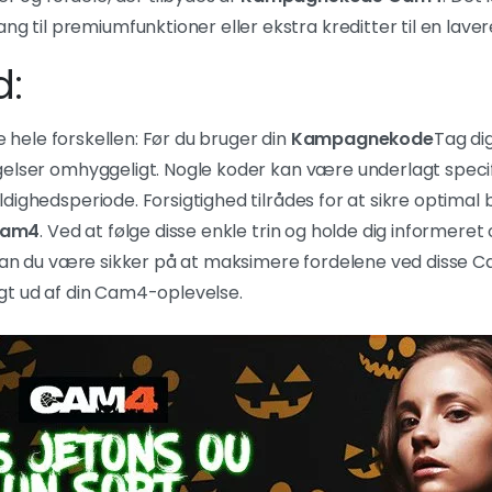
g til premiumfunktioner eller ekstra kreditter til en lavere
d:
re hele forskellen: Før du bruger din
Kampagnekode
Tag dig
gelser omhyggeligt. Nogle koder kan være underlagt spec
dighedsperiode. Forsigtighed tilrådes for at sikre optimal 
Cam4
. Ved at følge disse enkle trin og holde dig informeret
, kan du være sikker på at maksimere fordelene ved dis
gt ud af din Cam4-oplevelse.