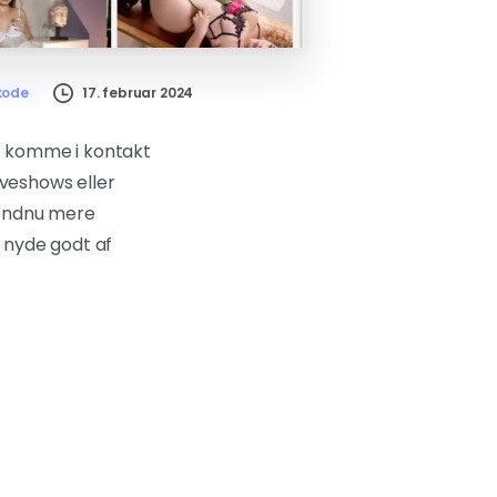
17. februar 2024
kode
t komme i kontakt
iveshows eller
 endnu mere
 nyde godt af