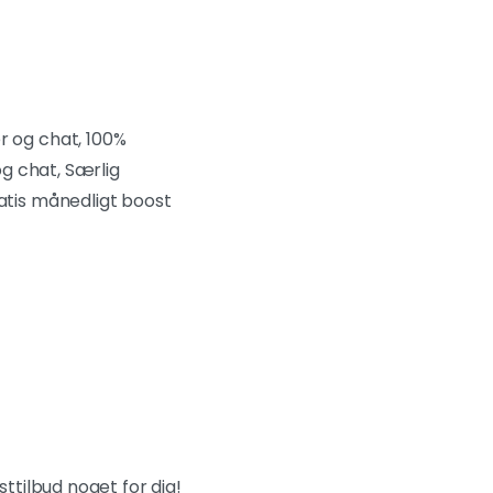
 og chat, 100%
g chat, Særlig
tis månedligt boost
tilbud noget for dig!