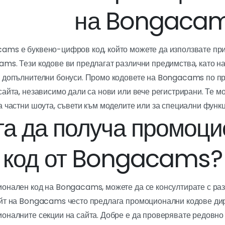
на Bongaca
ams е буквено-цифров код, който можете да използвате при
ms. Тези кодове ви предлагат различни предимства, като н
и допълнителни бонуси. Промо кодовете на Bongacams по пр
сайта, независимо дали са нови или вече регистрирани. Те мо
а частни шоута, съвети към моделите или за специални функц
га да получа промоц
код от Bongacams?
ионален код на Bongacams, можете да се консултирате с раз
айт на Bongacams често предлага промоционални кодове дир
оналните секции на сайта. Добре е да проверявате редовно т