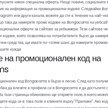
ропуснете някоя специална оферта. Нещо повече, социалнит
ник на информация за промоционални кодове. Следвайки B
tagram или други канали, можете да сте в течение на най-н
що така да намерите промо кодове на Bongacams на уебсайт
ционални оферти за сайтове за уебкамери. Тези сайтове че
 кодове, което позволява на потребителите бързо да намер
ични средства, ще имате по-голям шанс да намерите промо
ашите нужди.
е на промоционален код на
ms
ционален код Bongacams е бързо и лесно. След като получ
ябва да влезете в профила си в Bongacams и да достъпите с
На тази страница обикновено ще откриете поле, в което може
ете кода си в това поле и кликнете върху "Приложи". Ако код