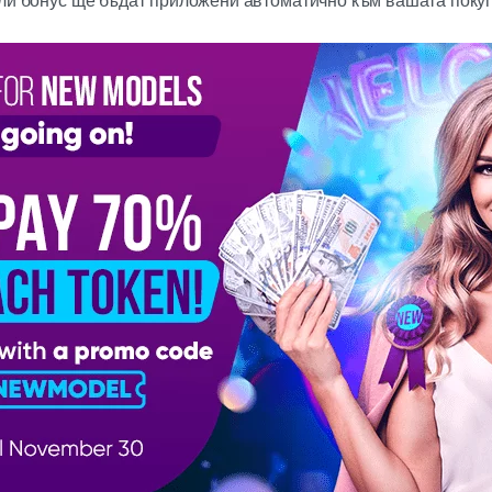
или бонус ще бъдат приложени автоматично към вашата покуп