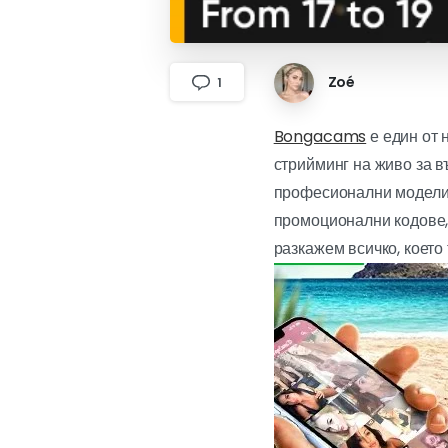
Zoé
1
Bongacams
е един от 
стрийминг на живо за в
професионални модели,
промоционални кодове, 
разкажем всичко, коет