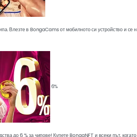
ипа. Влезте в BongaCams от мобилното си устройство и се н
6%
ства до 6 % за чипове! Купете BongaNFT и всеки път, когато