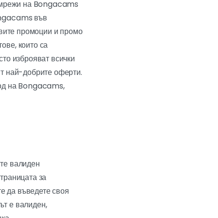
е мрежи на Bongacams
ongacams във
овите промоции и промо
ове, които са
сто изброяват всички
ят най-добрите оферти.
код на Bongacams,
ите валиден
траницата за
те да въведете своя
ът е валиден,