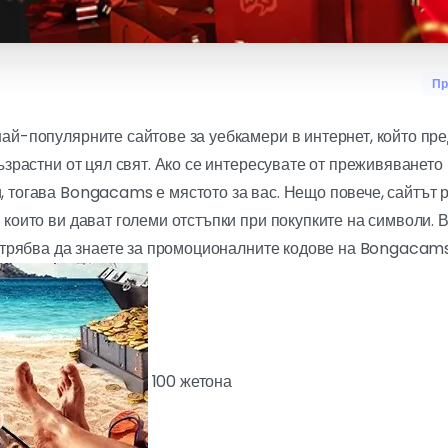
Пр
най-популярните сайтове за уебкамери в интернет, който пре
ъзрастни от цял свят. Ако се интересувате от преживяването
 тогава Bongacams е мястото за вас. Нещо повече, сайтът 
които ви дават големи отстъпки при покупките на символи. В
о трябва да знаете за промоционалните кодове на Bongacams
100 жетона