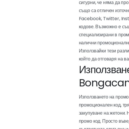
сигурни, че няма да п
също са отличен източ
Facebook, Twitter, Ins
кодове. Възможно е съ
специализирани в промо
налични промоционални
Използвайки тези разл
който да отговаря на в
Използван
Bongaca
Използването на промо
промоционален код, тр
закупуване на жетони. 
промо код. Просто въвед