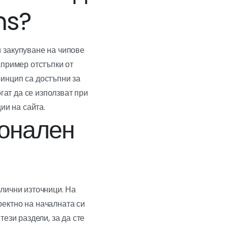
ms?
 закупуване на чипове
апример отстъпки от
инцип са достъпни за
гат да се използват при
ии на сайта.
ионален
лични източници. На
ектно на началната си
ези раздели, за да сте