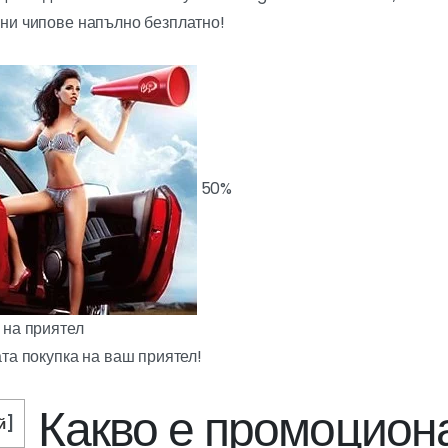
ни чипове напълно безплатно!
50%
 на приятел
та покупка на ваш приятел!
Какво е промоцион
й
]