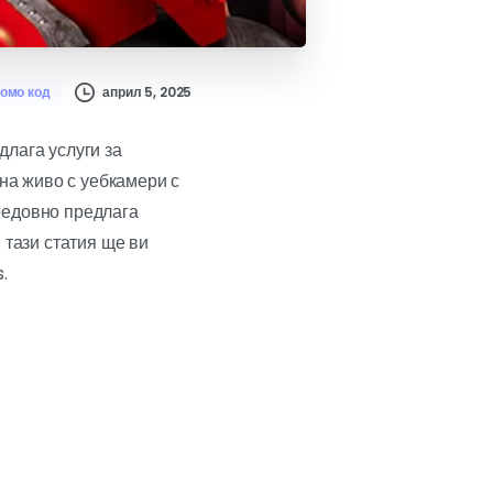
април 5, 2025
омо код
длага услуги за
 на живо с уебкамери с
редовно предлага
 тази статия ще ви
.