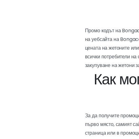
Промо кодът на Bongac
на уебсайта на Bongaca
цената на жетоните ил
всички потребители на 
закупуване на жетони з
Как мо
За да получите промоц
първо място, самият с
страница или в промоци