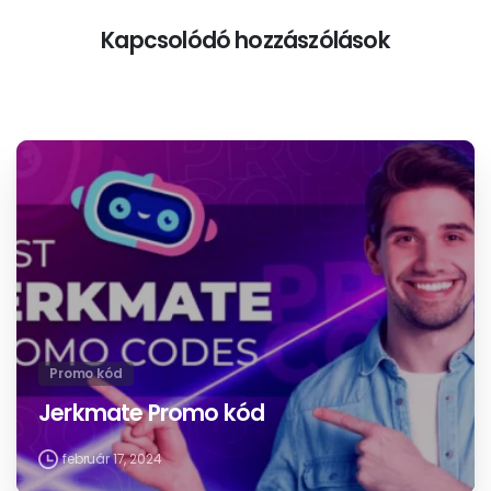
Kapcsolódó hozzászólások
Promo kód
Jerkmate Promo kód
február 17, 2024