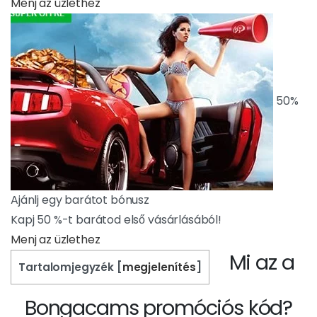
Menj az üzlethez
50%
Ajánlj egy barátot bónusz
Kapj 50 %-t barátod első vásárlásából!
Menj az üzlethez
Mi az a
Tartalomjegyzék
[
megjelenítés
]
Bongacams promóciós kód?