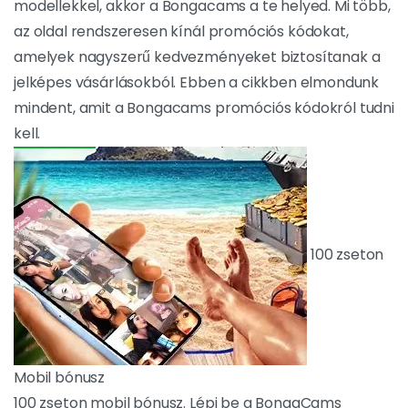
modellekkel, akkor a Bongacams a te helyed. Mi több,
az oldal rendszeresen kínál promóciós kódokat,
amelyek nagyszerű kedvezményeket biztosítanak a
jelképes vásárlásokból. Ebben a cikkben elmondunk
mindent, amit a Bongacams promóciós kódokról tudni
kell.
100 zseton
Mobil bónusz
100 zseton mobil bónusz. Lépj be a BongaCams