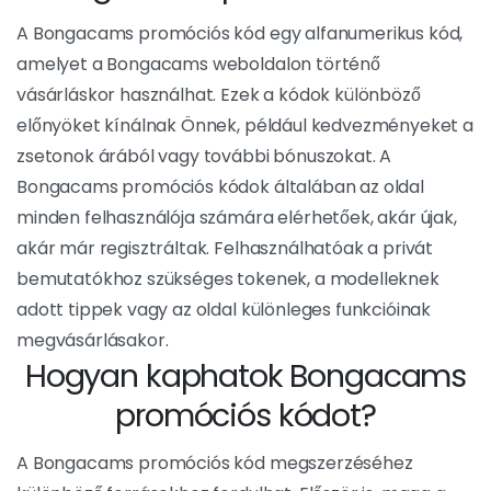
A Bongacams promóciós kód egy alfanumerikus kód,
amelyet a Bongacams weboldalon történő
vásárláskor használhat. Ezek a kódok különböző
előnyöket kínálnak Önnek, például kedvezményeket a
zsetonok árából vagy további bónuszokat. A
Bongacams promóciós kódok általában az oldal
minden felhasználója számára elérhetőek, akár újak,
akár már regisztráltak. Felhasználhatóak a privát
bemutatókhoz szükséges tokenek, a modelleknek
adott tippek vagy az oldal különleges funkcióinak
megvásárlásakor.
Hogyan kaphatok Bongacams
promóciós kódot?
A Bongacams promóciós kód megszerzéséhez