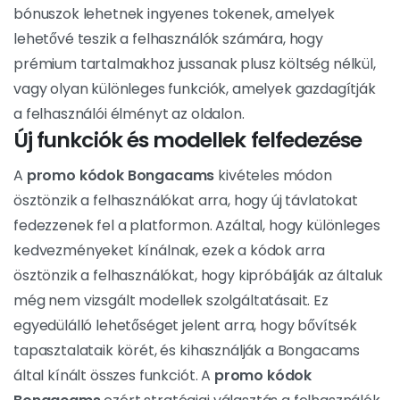
bónuszok lehetnek ingyenes tokenek, amelyek
lehetővé teszik a felhasználók számára, hogy
prémium tartalmakhoz jussanak plusz költség nélkül,
vagy olyan különleges funkciók, amelyek gazdagítják
a felhasználói élményt az oldalon.
Új funkciók és modellek felfedezése
A
promo kódok Bongacams
kivételes módon
ösztönzik a felhasználókat arra, hogy új távlatokat
fedezzenek fel a platformon. Azáltal, hogy különleges
kedvezményeket kínálnak, ezek a kódok arra
ösztönzik a felhasználókat, hogy kipróbálják az általuk
még nem vizsgált modellek szolgáltatásait. Ez
egyedülálló lehetőséget jelent arra, hogy bővítsék
tapasztalataik körét, és kihasználják a Bongacams
által kínált összes funkciót. A
promo kódok