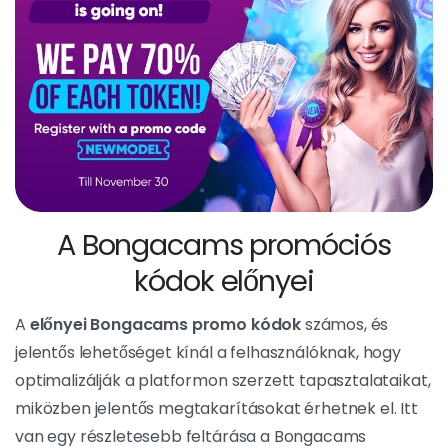
A Bongacams promóciós
kódok előnyei
A
előnyei Bongacams promo kódok
számos, és
jelentős lehetőséget kínál a felhasználóknak, hogy
optimalizálják a platformon szerzett tapasztalataikat,
miközben jelentős megtakarításokat érhetnek el. Itt
van egy részletesebb feltárása a Bongacams