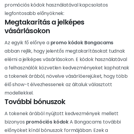
promóciós kódok használatával kapcsolatos
legfontosabb előnyöknek:
Megtakarítás a jelképes
vásárlásokon
Az egyik fő előnye a
promo kódok Bongacams
abban rejlik, hogy jelentős megtakarításokat tudnak
elérni a jelképes vásárlásokon. E kódok használatával
a felhasználók közvetlen kedvezményeket kaphatnak
a tokenek árából, növelve vásárlóerejüket, hogy több
élő show-t élvezhessenek az általuk választott
modellekkel.
További bónuszok
A tokenek árából nyújtott kedvezmények mellett
bizonyos
promóciós kódok
A Bongacams további
előnyöket kínál bónuszok formájában. Ezek a