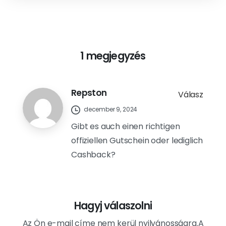
1 megjegyzés
Repston
Válasz
december 9, 2024
Gibt es auch einen richtigen
offiziellen Gutschein oder lediglich
Cashback?
Hagyj válaszolni
Az Ön e-mail címe nem kerül nyilvánosságra.A