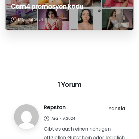
Cam4 promosyon kodu
17 Şubat 2024
1 Yorum
Repston
Yanıtla
Aralık 9, 2024
Gibt es auch einen richtigen
offiziellen Gutschein oder