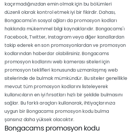
kaçırmadığınızdan emin olmak için bu bölümleri
düzenli olarak kontrol etmek iyi bir fikirdir. Dahası,
Bongacams'ın sosyal ağları da promosyon kodları
hakkında mükemmel bilgi kaynaklarıdır. Bongacams'ı
Facebook, Twitter, Instagram veya diğer kanallardan
takip ederek en son promosyonlardan ve promosyon
kodlarından haberdar olabilirsiniz. Bongacams
promosyon kodlarını web kamerası siteleri için
promosyon teklifleri konusunda uzmanlaşmış web
sitelerinde de bulmak mümkündür. Bu siteler genellikle
mevcut tüm promosyon kodlarını listeleyerek
kullanıcıların en iyi fırsatları hızlı bir şekilde bulmasını
sağlar. Bu farklı araçları kullanarak, ihtiyaçlarınıza
uygun bir Bongacams promosyon kodu bulma
şansınız daha yüksek olacaktır.
Bongacams promosyon kodu