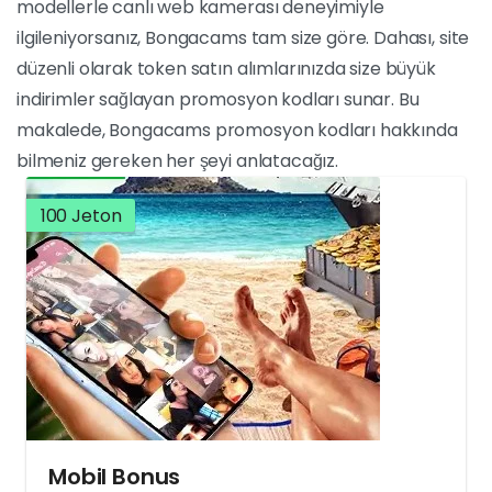
modellerle canlı web kamerası deneyimiyle
ilgileniyorsanız, Bongacams tam size göre. Dahası, site
düzenli olarak token satın alımlarınızda size büyük
indirimler sağlayan promosyon kodları sunar. Bu
makalede, Bongacams promosyon kodları hakkında
bilmeniz gereken her şeyi anlatacağız.
100 Jeton
Mobil Bonus