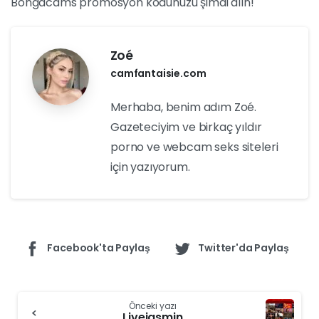
Bongacams promosyon kodunuzu şimdi alın!
Zoé
camfantaisie.com
Merhaba, benim adım Zoé.
Gazeteciyim ve birkaç yıldır
porno ve webcam seks siteleri
için yazıyorum.
Facebook'ta Paylaş
Twitter'da Paylaş
Continue
Önceki yazı
Livejasmin