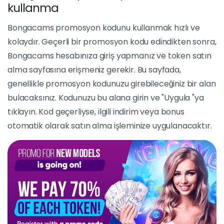
kullanma
Bongacams promosyon kodunu kullanmak hızlı ve
kolaydır. Geçerli bir promosyon kodu edindikten sonra,
Bongacams hesabınıza giriş yapmanız ve token satın
alma sayfasına erişmeniz gerekir. Bu sayfada,
genellikle promosyon kodunuzu girebileceğiniz bir alan
bulacaksınız. Kodunuzu bu alana girin ve "Uygula "ya
tıklayın. Kod geçerliyse, ilgili indirim veya bonus
otomatik olarak satın alma işleminize uygulanacaktır.