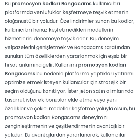
Bu
promosyon kodları Bongacams
kullanıcıları
platformda yeni ufuklar keşfetmeye teşvik etmenin
olağanüstü bir yoludur. Özel indirimler sunan bu kodlar,
kullanıcıları henüz keşfetmedikleri modellerin
hizmetlerini denemeye teşvik eder. Bu, deneyim
yelpazelerini genişletmek ve Bongacams tarafından
sunulan tüm özelliklerden yararlanmak için eşsiz bir
fırsat anlamına gelir. Kullanımı
promosyon kodları
Bongacams
bu nedenle platforma yaptıkları yatırımı
optimize etmek isteyen kullanıcılar için stratejik bir
seçim olduğunu kanıtlıyor. İster jeton satın alımlarında
tasarruf, ister ek bonuslar elde etme veya yeni
özellikler ve çekici modeller keşfetme yoluyla olsun, bu
promosyon kodları Bongacams deneyimini
zenginleştirmenin ve çeşitlendirmenin avantajlı bir
yoludur. Bu avantajlardan yararlanarak, kullanıcılar