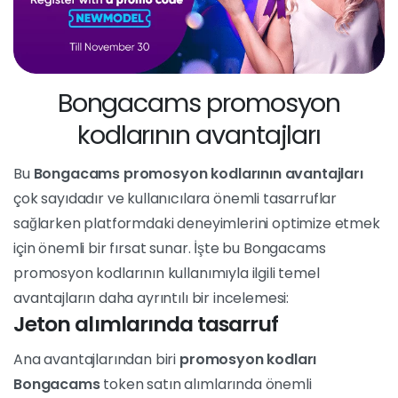
Bongacams promosyon
kodlarının avantajları
Bu
Bongacams promosyon kodlarının avantajları
çok sayıdadır ve kullanıcılara önemli tasarruflar
sağlarken platformdaki deneyimlerini optimize etmek
için önemli bir fırsat sunar. İşte bu Bongacams
promosyon kodlarının kullanımıyla ilgili temel
avantajların daha ayrıntılı bir incelemesi:
Jeton alımlarında tasarruf
Ana avantajlarından biri
promosyon kodları
Bongacams
token satın alımlarında önemli