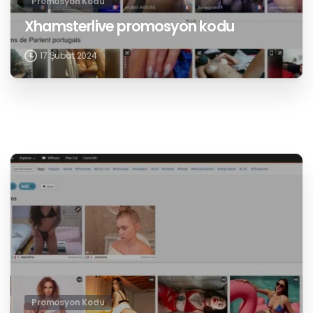
Promosyon Kodu
Xhamsterlive promosyon kodu
17 Şubat 2024
Promosyon Kodu