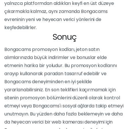
yalnızca platformdan aldıkları keyfi en üst düzeye
çıkarmakla kalmaz, aynı zamanda Bongacams
evreninin yeni ve heyecan verici yönlerini de
keşfedebilirler.
Sonuç
Bongacams promosyon kodları, jeton satın
alımlarınızda büyük indirimler ve bonuslar elde
etmenin harika bir yoludur. Bu promosyon kodlarını
arayıp kullanarak paradan tasarruf edebilir ve
Bongacams deneyiminden en iyi şekilde
yararlanabilirsiniz. En son teklifleri kaçırmamak için
sitenin promosyon bölümlerini düzenli olarak kontrol
etmeyi veya Bongacams'ı sosyal ağlarda takip etmeyi
unutmayın. Bu yüzden daha fazla beklemeyin ve daha
da heyecan verici bir web kamerası deneyimi için