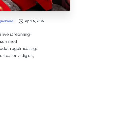
april 5, 2025
gnekode
 live streaming-
elsen med
stedet regelmæssigt
tæller vi dig alt,