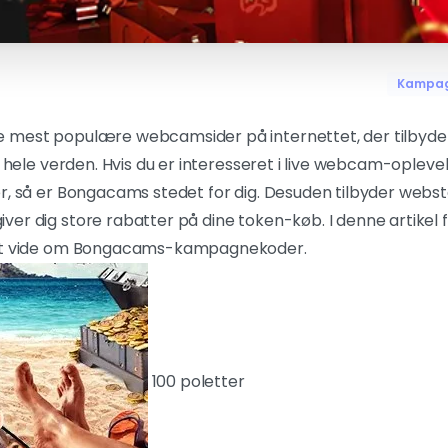
Kampa
e mest populære webcamsider på internettet, der tilbyder
ra hele verden. Hvis du er interesseret i live webcam-oplev
er, så er Bongacams stedet for dig. Desuden tilbyder web
r dig store rabatter på dine token-køb. I denne artikel for
 at vide om Bongacams-kampagnekoder.
100 poletter