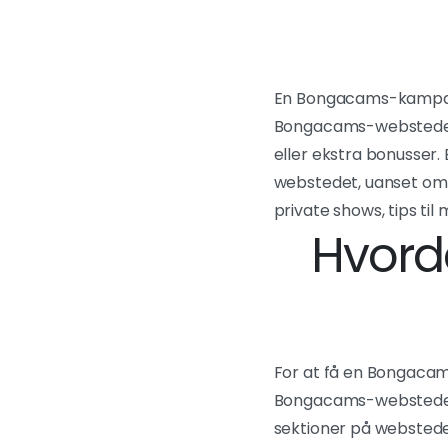
En Bongacams-kampagn
Bongacams-webstedet. 
eller ekstra bonusser
webstedet, uanset om de
private shows, tips til
Hvord
For at få en Bongacams
Bongacams-webstedet 
sektioner på webstedet.