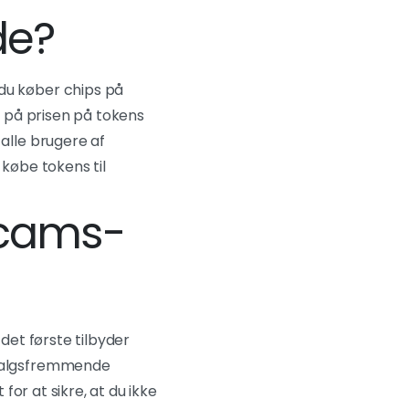
de?
du køber chips på
 på prisen på tokens
alle brugere af
 købe tokens til
acams-
det første tilbyder
 salgsfremmende
or at sikre, at du ikke