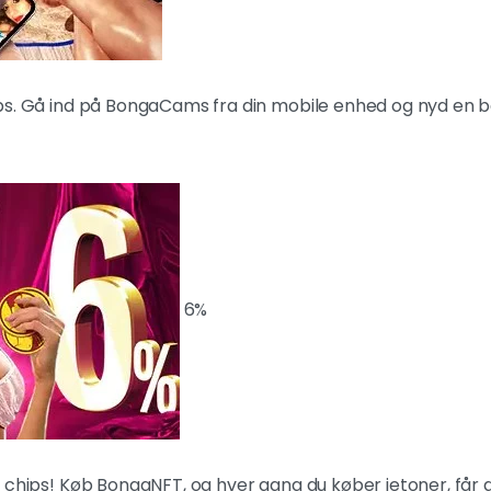
s. Gå ind på BongaCams fra din mobile enhed og nyd en bo
6%
 chips! Køb BongaNFT, og hver gang du køber jetoner, får d