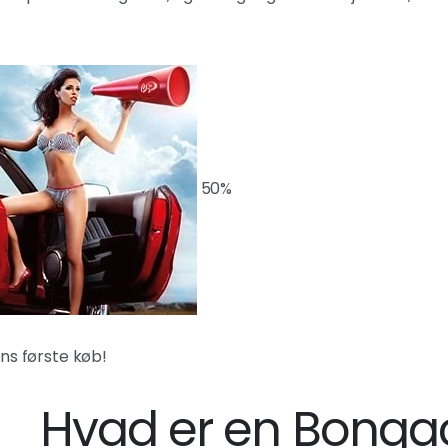
50%
ns første køb!
Hvad er en Bong