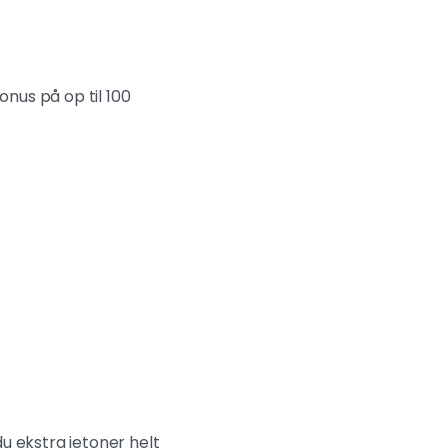
nus på op til 100
u ekstra jetoner helt