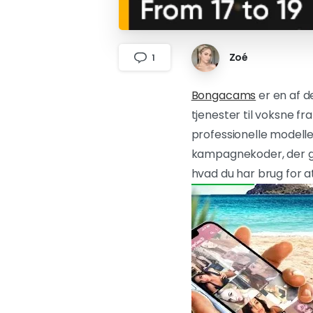
Zoé
1
Bongacams
er en af d
tjenester til voksne f
professionelle modell
kampagnekoder, der give
hvad du har brug for