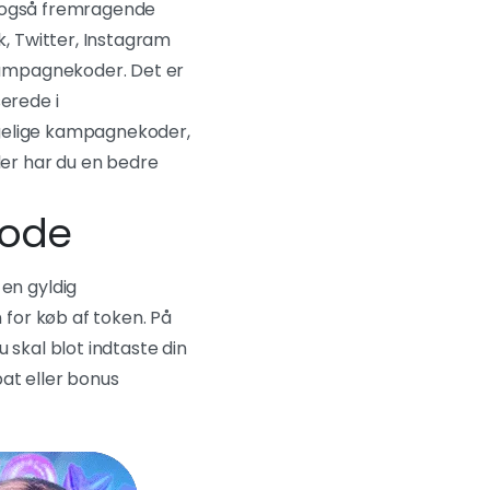
r også fremragende
, Twitter, Instagram
kampagnekoder. Det er
erede i
ngelige kampagnekoder,
dler har du en bedre
kode
en gyldig
for køb af token. På
 skal blot indtaste din
bat eller bonus