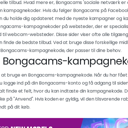
cielle tilbud. Hvad mere er, Bongacams 'sociale netværk e
n om kampagnekoder. Hvis du følger Bongacams på Facebook
kan du holde dig opdateret med de nyeste kampagner og 
Bongacams-kampagnekoder på websteder, der er specialis
 til webcam-websteder. Disse sider viser ofte alle tilgæ
n finde de bedste tilbud. Ved at bruge disse forskellige mi
n Bongacams-kampagnekode, der passer til dine behov.
en Bongacams-kampagne
t at bruge en Bongacams-kampagnekode. Når du har fået 
 logge ind på din Bongacams-konto og få adgang til siden 
lt finde et felt, hvor du kan indtaste din kampagnekode. Du
ikke på "Anvend". Hvis koden er gyldig, vil den tilsvarende ra
dt på dit køb.