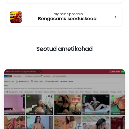
lugemist
Xhamsterlive
Järgmine postitus
Bongacams sooduskood
Seotud ametikohad