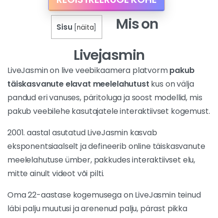
REGISTREERUGE KOHE
Mis on
Sisu
[
näita
]
Livejasmin
LiveJasmin on live veebikaamera platvorm
pakub
täiskasvanute elavat meelelahutust
kus on välja
pandud eri vanuses, päritoluga ja soost modellid, mis
pakub veebilehe kasutajatele interaktiivset kogemust.
2001. aastal asutatud LiveJasmin kasvab
eksponentsiaalselt ja defineerib online täiskasvanute
meelelahutuse ümber, pakkudes interaktiivset elu,
mitte ainult videot või pilti.
Oma 22-aastase kogemusega on LiveJasmin teinud
läbi palju muutusi ja arenenud palju, pärast pikka