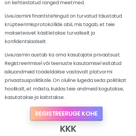
on kehtestatud ranged meetmed.
LiveJasmini finantstehingud on turvatud täiustatud
krüpteerimisprotokollide abil, mis tagab, et teie
makseteavet käsitletakse turvaliselt ja
konfidentsiaalselt.
LiveJasmin austab ka oma kasutajate privaatsust.
Registreerimisel või teenuste kasutamisel esitatud
isikuandmeid töödeldakse vastavalt platvormi
privaatsuspoliitikale. On oluline lugeda seda poliitikat
hoolikalt, et mõista, kuidas teie andmeid kogutakse,
kasutatakse ja kaitstakse.
REGISTREERUGE KOHE
KKK