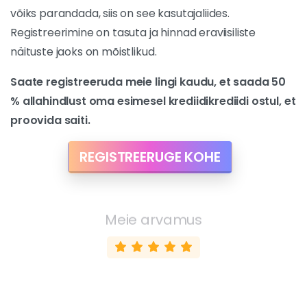
LiveJasmin vastab oma mainele
. Kui on üks asi, mida
võiks parandada, siis on see kasutajaliides.
Registreerimine on tasuta ja hinnad eraviisiliste
näituste jaoks on mõistlikud.
Saate registreeruda meie lingi kaudu, et saada 50
% allahindlust oma esimesel krediidikrediidi ostul, et
proovida saiti.
REGISTREERUGE KOHE
Meie arvamus