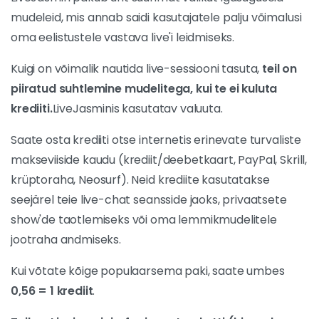
LiveJasmin pakub üht suurimat valikut igasuguseid
mudeleid, mis annab saidi kasutajatele palju võimalusi
oma eelistustele vastava live'i leidmiseks.
Kuigi on võimalik nautida live-sessiooni tasuta,
teil on
piiratud suhtlemine mudelitega, kui te ei kuluta
krediiti.
LiveJasminis kasutatav valuuta.
Saate osta krediiti otse internetis erinevate turvaliste
makseviiside kaudu (krediit/deebetkaart, PayPal, Skrill,
krüptoraha, Neosurf). Neid krediite kasutatakse
seejärel teie live-chat seansside jaoks, privaatsete
show'de taotlemiseks või oma lemmikmudelitele
jootraha andmiseks.
Kui võtate kõige populaarsema paki, saate umbes
0,56 = 1 krediit
.