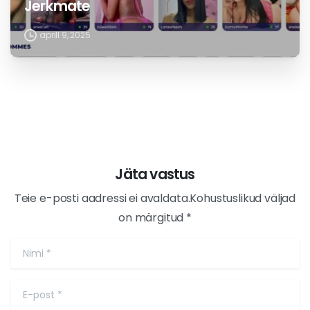
Jerkmate
aprill 9, 2025
Jäta vastus
Teie e-posti aadressi ei avaldata.Kohustuslikud väljad
on märgitud *
Nimi
*
E-post
*