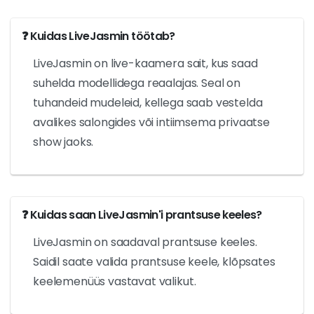
❓ Kuidas LiveJasmin töötab?
LiveJasmin on live-kaamera sait, kus saad
suhelda modellidega reaalajas. Seal on
tuhandeid mudeleid, kellega saab vestelda
avalikes salongides või intiimsema privaatse
show jaoks.
❓ Kuidas saan LiveJasmin'i prantsuse keeles?
LiveJasmin on saadaval prantsuse keeles.
Saidil saate valida prantsuse keele, klõpsates
keelemenüüs vastavat valikut.