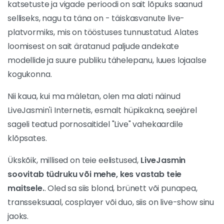
katsetuste ja vigade perioodi on sait lõpuks saanud
selliseks, nagu ta täna on - täiskasvanute live-
platvormiks, mis on tööstuses tunnustatud. Alates
loomisest on sait äratanud paljude andekate
modellide ja suure publiku tähelepanu, luues lojaalse
kogukonna.
Nii kaua, kui ma mäletan, olen ma alati näinud
LiveJasmin'i Internetis, esmalt hüpikakna, seejärel
sageli teatud pornosaitidel "Live" vahekaardile
klõpsates.
Ükskõik, millised on teie eelistused,
LiveJasmin
soovitab tüdruku või mehe, kes vastab teie
maitsele.
. Oled sa siis blond, brünett või punapea,
transseksuaal, cosplayer või duo, siis on live-show sinu
jaoks.