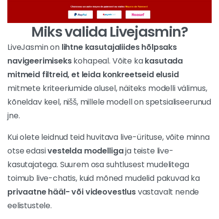
Miks valida Livejasmin?
LiveJasmin on
lihtne kasutajaliides hõlpsaks
navigeerimiseks
kohapeal. Võite ka
kasutada
mitmeid filtreid, et leida konkreetseid elusid
mitmete kriteeriumide alusel, näiteks modelli välimus,
kõneldav keel, nišš, millele modell on spetsialiseerunud
jne.
Kui olete leidnud teid huvitava live-ürituse, võite minna
otse edasi
vestelda modelliga
ja teiste live-
kasutajatega. Suurem osa suhtlusest mudelitega
toimub live-chatis, kuid mõned mudelid pakuvad ka
privaatne hääl- või videovestlus
vastavalt nende
eelistustele.