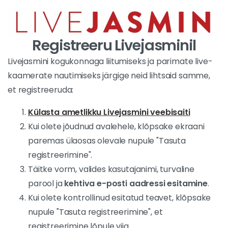
Registreeru Livejasminil
Livejasmini kogukonnaga liitumiseks ja parimate live-
kaamerate nautimiseks järgige neid lihtsaid samme,
et registreeruda:
Külasta ametlikku Livejasmini veebisaiti
Kui olete jõudnud avalehele, klõpsake ekraani
paremas ülaosas olevale nupule "Tasuta
registreerimine".
Täitke vorm, valides kasutajanimi, turvaline
parool ja
kehtiva e-posti aadressi esitamine
.
Kui olete kontrollinud esitatud teavet, klõpsake
nupule "Tasuta registreerimine", et