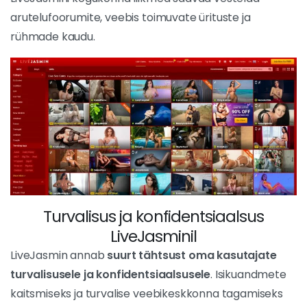
LiveJasmini kogukonna liikmed saavad vestelda
arutelufoorumite, veebis toimuvate ürituste ja
rühmade kaudu.
Turvalisus ja konfidentsiaalsus
LiveJasminil
LiveJasmin annab
suurt tähtsust oma kasutajate
turvalisusele ja konfidentsiaalsusele
. Isikuandmete
kaitsmiseks ja turvalise veebikeskkonna tagamiseks