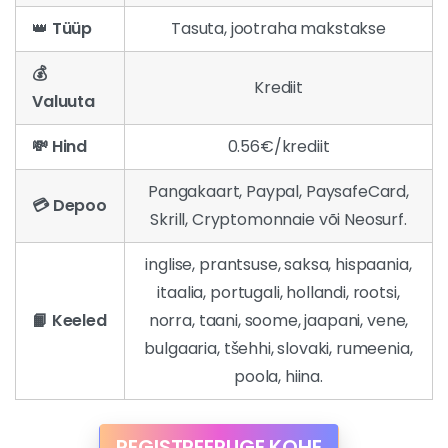
👑
Tüüp
Tasuta, jootraha makstakse
💰
Krediit
Valuuta
💸 Hind
0.56€/krediit
Pangakaart, Paypal, PaysafeCard,
💳 Depoo
Skrill, Cryptomonnaie või Neosurf.
inglise, prantsuse, saksa, hispaania,
itaalia, portugali, hollandi, rootsi,
📙 Keeled
norra, taani, soome, jaapani, vene,
bulgaaria, tšehhi, slovaki, rumeenia,
poola, hiina.