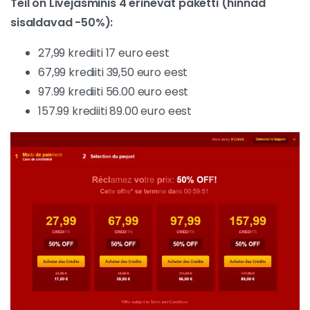
Teil on Livejasminis 4 erinevat paketti (hinnad
sisaldavad -50%):
27,99 krediiti 17 euro eest
67,99 krediiti 39,50 euro eest
97.99 krediiti 56.00 euro eest
157.99 krediiti 89.00 euro eest