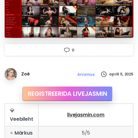
0
Zoé
aprill 5, 2025
Arvamus
REGISTREERIDA LIVEJASMIN
💎
livejasmin.com
Veebileht
⭐
Märkus
5/5