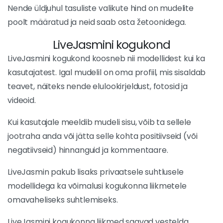
Nende üldjuhul tasuliste valikute hind on mudelite
poolt määratud ja neid saab osta žetoonidega.
LiveJasmini kogukond
LiveJasmini kogukond koosneb nii modellidest kui ka
kasutajatest. Igal mudelil on oma profiil, mis sisaldab
teavet, näiteks nende elulookirjeldust, fotosid ja
videoid.
Kui kasutajale meeldib mudeli sisu, võib ta sellele
jootraha anda või jätta selle kohta positiivseid (või
negatiivseid) hinnanguid ja kommentaare.
LiveJasmin pakub lisaks privaatsele suhtlusele
modellidega ka võimalusi kogukonna liikmetele
omavaheliseks suhtlemiseks.