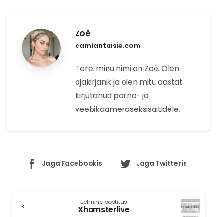
Zoé
camfantaisie.com
Tere, minu nimi on Zoé. Olen
ajakirjanik ja olen mitu aastat
kirjutanud porno- ja
veebikaameraseksisaitidele.
Jaga Facebookis
Jaga Twitteris
Jätka
Eelmine postitus