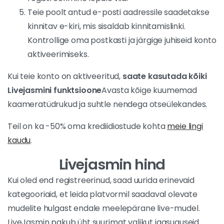
registreerimine lõpule viia.
Teie poolt antud e-posti aadressile saadetakse
kinnitav e-kiri, mis sisaldab kinnitamislinki.
Kontrollige oma postkasti ja järgige juhiseid konto
aktiveerimiseks.
Kui teie konto on aktiveeritud,
saate kasutada kõiki
Livejasmini funktsioone
Avasta kõige kuumemad
kaameratüdrukud ja suhtle nendega otseülekandes.
Teil on ka -50% oma krediidiostude kohta
meie lingi
kaudu
.
Livejasmin hind
Kui oled end registreerinud, saad uurida erinevaid
kategooriaid, et leida platvormil saadaval olevate
mudelite hulgast endale meelepärane live-mudel.