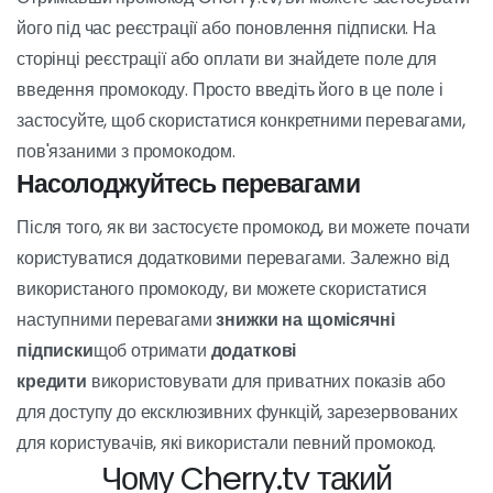
Отримайте промокод
Щоб використати промокод Cherry.tv, спочатку потрібно
його отримати. Відвідайте
промо-коди
можна знайти на
різних сайтах, форумах і навіть у соціальних мережах.
Ви також можете отримувати промокоди безпосередньо
від Cherry.tv, якщо ви є постійним користувачем або
підписані на їхню розсилку. Промокоди зазвичай
пропонують такі переваги, як знижки на підписку,
додаткові кредити або ексклюзивні функції.
Застосувати промокод
Отримавши промокод Cherry.tv, ви можете застосувати
його під час реєстрації або поновлення підписки. На