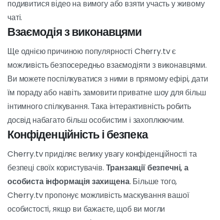
Cherry.tv швидко став популярною платформою в
індустрії розваг для дорослих з ряду причин.
Широкий вибір контенту
Cherry.tv пропонує різноманітний контент на будь-який
смак. Якщо ви віддаєте перевагу дивитися
живі
виступи
На Cherry.tv знайдеться щось для кожного,
незалежно від того, чи хочете ви переглянути відео,
подивитися відео на вимогу або взяти участь у живому