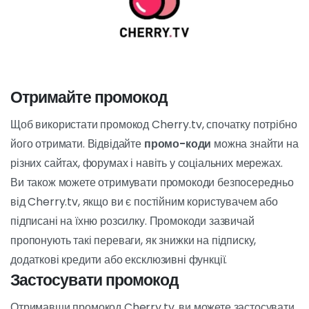
Окрім прямих ефірів, Cherry.tv також пропонує добірку
відео на замовлення. Користувачі можуть переглядати
величезну бібліотеку відеороликів і вибирати ті, що
найбільше відповідають їхнім уподобанням. Якщо вас
цікавить
конкретні відео
або якщо ви готові відкрити
для себе
новий контент
Cherry.tv має все необхідне,
щоб задовольнити ваші бажання.
Як використати промокод на
Cherry.tv?