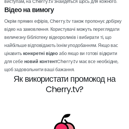
взаємодіяти з виконавцями і навіть замовляти приватні
шоу. Також доступне відео на вимогу, що дозволяє
користувачам дивитися улюблені шоу в режимі
реального часу.
улюблені відео
в будь-який час.
Завдяки широкому розмаїттю контенту та зручному
інтерфейсу, Cherry.tv швидко став популярним місцем
для
любителі розваг для дорослих.
Живі концерти
Однією з найпривабливіших особливостей Cherry.tv
є
можливість перегляду прямих трансляцій
.
Користувачі можуть вибирати зі списку живих виконавців
і взаємодіяти з ними через
живі чати
. Якщо ви віддаєте
перевагу більш чуттєвим шоу або більш сміливим
виступам, на Cherry.tv знайдеться щось для кожного.
Відео на вимогу