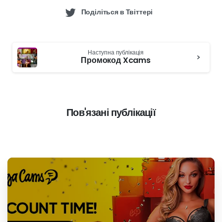
приємним. Незалежно від того, чи є ви постійним
користувачем, чи просто хочете дослідити нові форми
розваг, Cherry.tv, безумовно, вартий уваги.
Зоє.
camfantaisie.com
Привіт, мене звуть Зої. Я
журналіст і вже кілька років пишу
для порносайтів і сайтів, що
займаються сексом по веб-
камері.
Поділіться на Facebook