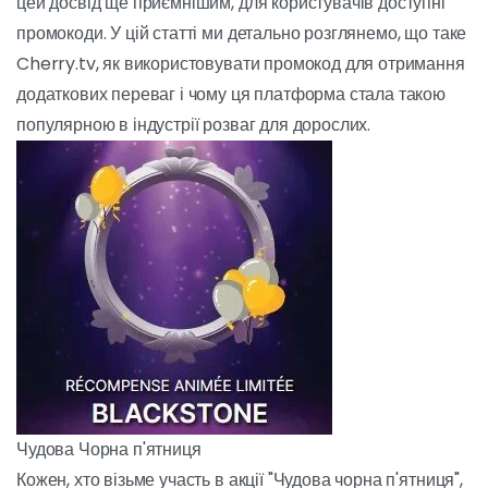
широкий вибір розваг на будь-який смак. А щоб зробити
цей досвід ще приємнішим, для користувачів доступні
промокоди. У цій статті ми детально розглянемо, що таке
Cherry.tv, як використовувати промокод для отримання
додаткових переваг і чому ця платформа стала такою
популярною в індустрії розваг для дорослих.