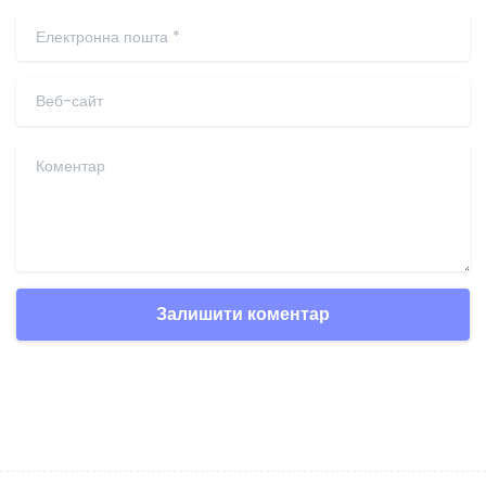
Промокод
Промокод Xhamsterlive
17 лютого 2024 року
Залишити відгук
Ваша електронна адреса не буде
опублікована.Обов'язкові поля позначені *.