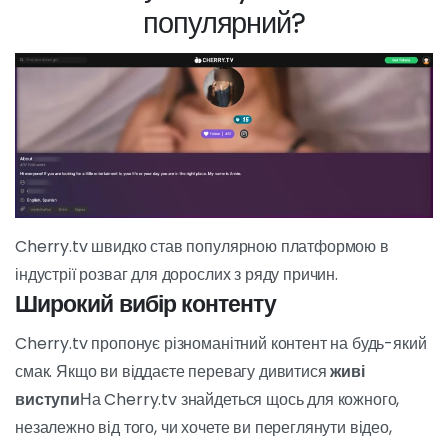
сторінці реєстрації або оплати ви знайдете поле для
введення промокоду. Просто введіть його в це поле і
застосуйте, щоб скористатися конкретними перевагами,
пов'язаними з промокодом.
Насолоджуйтесь перевагами
Після того, як ви застосуєте промокод, ви можете почати
користуватися додатковими перевагами. Залежно від
використаного промокоду, ви можете скористатися
наступними перевагами
знижки на щомісячні
підписки
щоб отримати
додаткові
кредити
використовувати для приватних показів або
для доступу до ексклюзивних функцій, зарезервованих
для користувачів, які використали певний промокод.
Чому Cherry.tv такий
популярний?