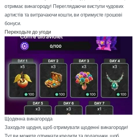
Чудова Чорна п'ятниця
Кожен, хто візьме участь в акції "Чудова чорна
п'ятниця", отримає винагороду! Переглядаючи
виступи чудових артистів та витрачаючи кошти,
ви отримуєте грошові бонуси.
ПЕРЕХОДЬТЕ ДО УГОДИ