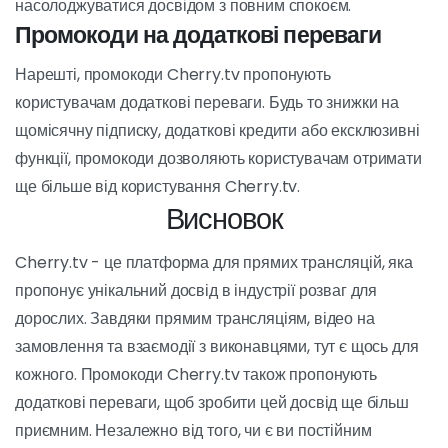
чаті.
Взаємодія з виконавцями
Ще однією причиною популярності Cherry.tv є
можливість безпосередньо взаємодіяти з виконавцями.
Ви можете поспілкуватися з ними в прямому ефірі, дати
їм пораду або навіть замовити приватне шоу для більш
інтимного спілкування. Така інтерактивність робить
досвід набагато більш особистим і захоплюючим.
Конфіденційність і безпека
Cherry.tv приділяє велику увагу конфіденційності та
безпеці своїх користувачів.
Транзакції безпечні, а
особиста інформація захищена
. Більше того,
Cherry.tv пропонує можливість маскування вашої
особистості, якщо ви бажаєте, щоб ви могли
насолоджуватися досвідом з повним спокоєм.