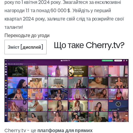
Сезон 1
Серенада кипарисового дракона! Візьміть участь
у першому сезоні Cherry.tv, що триватиме з 2
січня 2024 року по 1 квітня 2024 року.
Змагайтеся за ексклюзивні нагороди 1:1 та понад
60 000 $. Увійдіть у перший квартал 2024 року,
залиште свій слід та розкрийте свої таланти!