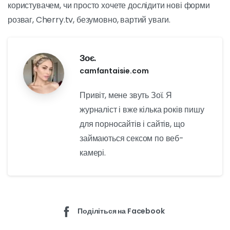
Промокоди на додаткові
переваги
Нарешті, промокоди Cherry.tv пропонують
користувачам додаткові переваги. Будь то знижки на
щомісячну підписку, додаткові кредити або ексклюзивні
функції, промокоди дозволяють користувачам отримати
ще більше від користування Cherry.tv.
Висновок
Cherry.tv - це платформа для прямих трансляцій, яка
пропонує унікальний досвід в індустрії розваг для
дорослих. Завдяки прямим трансляціям, відео на
замовлення та взаємодії з виконавцями, тут є щось для
кожного. Промокоди Cherry.tv також пропонують
додаткові переваги, щоб зробити цей досвід ще більш