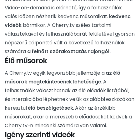
Video-on-demand is elérhető, így a felhasználók
valós időben nézhetik kedvenc műsoraikat.
kedvenc
videók
bármikor. A Cherry.tv széles tartalmi
választékával és felhasználóbarát felületével gyorsan
népszerű célponttá vált a következő felhasználók
számára
a felnőtt szórakoztatás rajongói.
Élő műsorok
A Cherry.tv egyik legvonzóbb jellemzője a
az élő
műsorok megtekintésének lehetősége
. A
felhasználók választhatnak az élő előadók listájából,
és interakcióba léphetnek velük az alábbi eszközökön
keresztül
élő beszélgetések
. Akár az érzékibb
műsorokat, akár a merészebb előadásokat kedveli, a
Cherry.tv-n mindenki számára van valami.
Igény szerinti videók