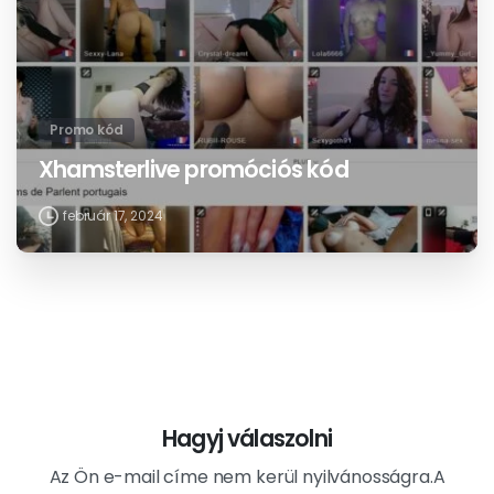
Promo kód
Xhamsterlive promóciós kód
február 17, 2024
Hagyj válaszolni
Az Ön e-mail címe nem kerül nyilvánosságra.A