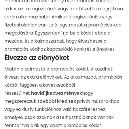
Ha már rendelkezik Cherry.tv promóciós kóddal,
akkor azt a regisztráció vagy az előfizetés megújítása
során alkalmazhatja. Amikor a regisztrációs vagy
fizetési oldalon van, talál egy mezőt a promóciós kód
megadására. Egyszerűen írja be a kódot ebbe a
mezőbe, és alkalmazza azt, hogy élvezhesse a
promóciós kódhoz kapcsolódó konkrét előnyöket.
Élvezze az előnyöket
Miután alkalmazta a promóciós kódot, elkezdheti
élvezni az extra előnyöket. Az alkalmazott promóciós
kódtól függően a következőkből
részesülhet
havidíjkedvezmények
hogy
megszerezzük
további kreditek
privát műsorokhoz
vagy exkluzív funkciókhoz való hozzáféréshez,
amelyek csak azoknak a felhasználóknak vannak
fenntartva, akik egy adott promóciós kódot