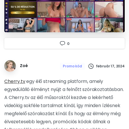
0
Zoé
február 17, 2024
Promo kód
Cherry.tv
egy élő streaming platform, amely
egyedülálló élményt nyújt a felnőtt szórakoztatásban.
A Cherry.tv az élő műsoroktól kezdve a lekérhető
videókig sokféle tartalmat kínál, így minden ízlésnek
megfelelő szórakozást kínál. És hogy az élmény még
élvezetesebb legyen, promóciós kódok állnak a