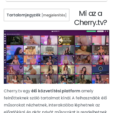
Mi az a
Tartalomjegyzék
[
megjelenítés
]
Cherry.tv?
Cherry.tv egy
élő közvetítési platform
amely
felnőtteknek szóló tartalmat kínál. A felhasználók élő
műsorokat nézhetnek, interakcióba léphetnek az
előadókkal, és akár privát műsorokat is rendelhetnek.