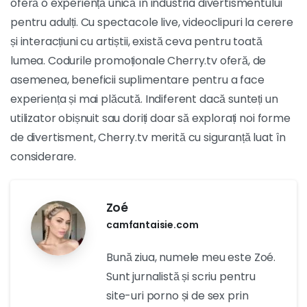
oferă o experiență unică în industria divertismentului
pentru adulți. Cu spectacole live, videoclipuri la cerere
și interacțiuni cu artiștii, există ceva pentru toată
lumea. Codurile promoționale Cherry.tv oferă, de
asemenea, beneficii suplimentare pentru a face
experiența și mai plăcută. Indiferent dacă sunteți un
utilizator obișnuit sau doriți doar să explorați noi forme
de divertisment, Cherry.tv merită cu siguranță luat în
considerare.
Zoé
camfantaisie.com
Bună ziua, numele meu este Zoé.
Sunt jurnalistă și scriu pentru
site-uri porno și de sex prin