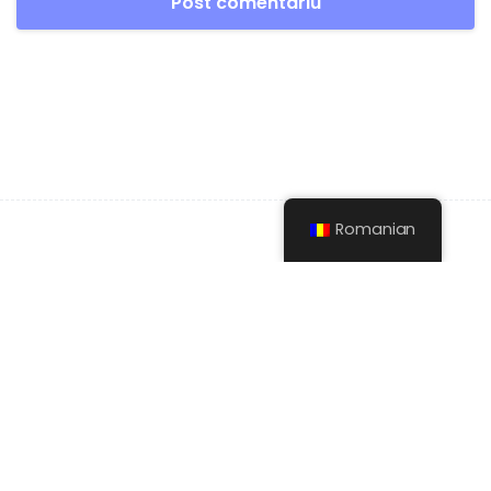
Romanian
Cel mai bun sfătuitor pentru a găsi site-
uri de cam