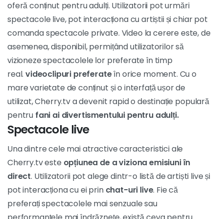
oferă conținut pentru adulți. Utilizatorii pot urmări
spectacole live, pot interacționa cu artiștii și chiar pot
comanda spectacole private. Video la cerere este, de
asemenea, disponibil, permițând utilizatorilor să
vizioneze spectacolele lor preferate în timp
real.
videoclipuri preferate
în orice moment. Cu o
mare varietate de conținut și o interfață ușor de
utilizat, Cherry.tv a devenit rapid o destinație populară
pentru
fani ai divertismentului pentru adulți.
Spectacole live
Una dintre cele mai atractive caracteristici ale
Cherry.tv este
opțiunea de a viziona emisiuni în
direct
. Utilizatorii pot alege dintr-o listă de artiști live și
pot interacționa cu ei prin
chat-uri live
. Fie că
preferați spectacolele mai senzuale sau
performanțele mai îndrăznețe, există ceva pentru