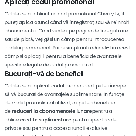
Aplicați codul promoțional
Odată ce ați obținut un cod promoțional Cherry.tv, îl
puteți aplica atunci când vă înregistrați sau vă reînnoiți
abonamentul. Când sunteți pe pagina de înregistrare
sau de plată, veți găsi un câmp pentru introducerea
codului promoțional. Pur și simplu introduceți-l în acest
câmp și aplicați-l pentru a beneficia de avantajele
specifice legate de codul promoțional.
Bucurați-vă de beneficii
Odată ce ați aplicat codul promoțional, puteți începe
să vă bucurați de avantajele suplimentare. În funcție
de codul promoțional utilizat, ați putea beneficia
de
reduceri la abonamentele lunare
pentru a
obține
credite suplimentare
pentru spectacole
private sau pentru a accesa funcții exclusive