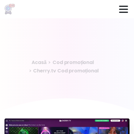
Cod
Ofertă specială
Cherry.tv
Acasă
Cod promoțional
Cherry.tv Cod promoțional