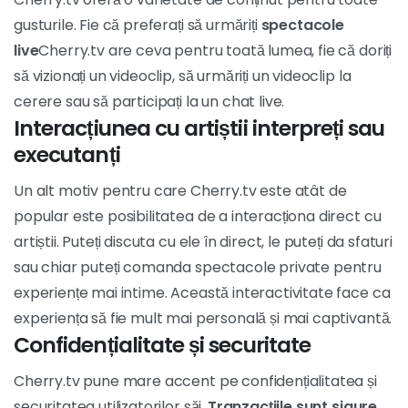
gusturile. Fie că preferați să urmăriți
spectacole
live
Cherry.tv are ceva pentru toată lumea, fie că doriți
să vizionați un videoclip, să urmăriți un videoclip la
cerere sau să participați la un chat live.
Interacțiunea cu artiștii interpreți sau
executanți
Un alt motiv pentru care Cherry.tv este atât de
popular este posibilitatea de a interacționa direct cu
artiștii. Puteți discuta cu ele în direct, le puteți da sfaturi
sau chiar puteți comanda spectacole private pentru
experiențe mai intime. Această interactivitate face ca
experiența să fie mult mai personală și mai captivantă.
Confidențialitate și securitate
Cherry.tv pune mare accent pe confidențialitatea și
securitatea utilizatorilor săi.
Tranzacțiile sunt sigure,