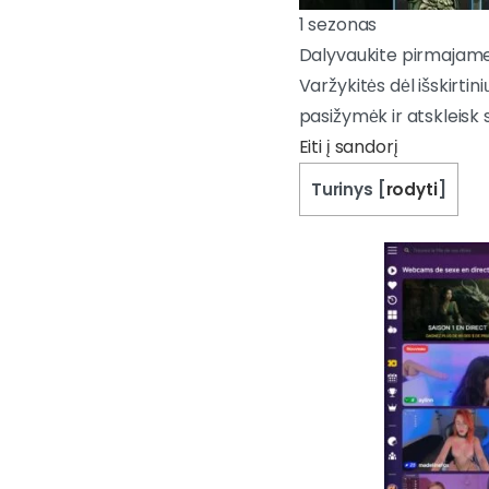
1 sezonas
Dalyvaukite pirmajame C
Varžykitės dėl išskirtin
pasižymėk ir atskleisk 
Eiti į sandorį
Turinys
[
rodyti
]