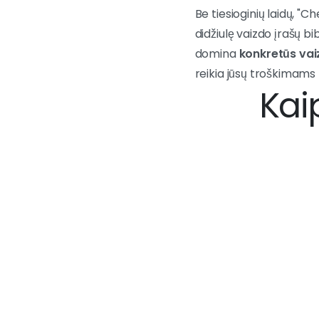
Be tiesioginių laidų, "C
didžiulę vaizdo įrašų bib
domina
konkretūs vai
reikia jūsų troškimams 
Kai