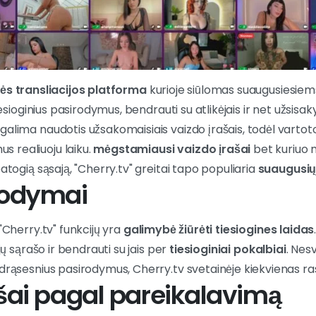
nės transliacijos platforma
kurioje siūlomas suaugusiesiems
tiesioginius pasirodymus, bendrauti su atlikėjais ir net užsisaky
alima naudotis užsakomaisiais vaizdo įrašais, todėl vartotoja
 realiuoju laiku.
mėgstamiausi vaizdo įrašai
bet kuriuo 
patogią sąsają, "Cherry.tv" greitai tapo populiaria
suaugusių
rodymai
 "Cherry.tv" funkcijų yra
galimybė žiūrėti tiesiogines laidas
ėjų sąrašo ir bendrauti su jais per
tiesioginiai pokalbiai
. Nes
 drąsesnius pasirodymus, Cherry.tv svetainėje kiekvienas ras
šai pagal pareikalavimą