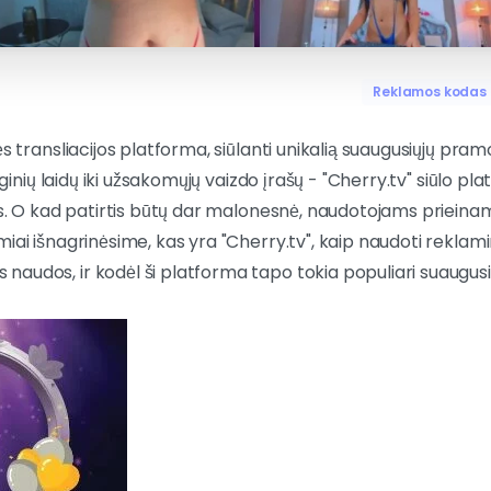
Reklamos kodas
ės transliacijos platforma, siūlanti unikalią suaugusiųjų pra
ioginių laidų iki užsakomųjų vaizdo įrašų - "Cherry.tv" siūlo 
us. O kad patirtis būtų dar malonesnė, naudotojams prieinam
iai išnagrinėsime, kas yra "Cherry.tv", kaip naudoti reklami
audos, ir kodėl ši platforma tapo tokia populiari suaugu