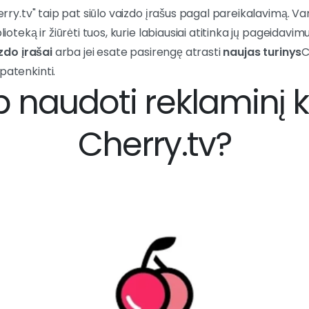
herry.tv" taip pat siūlo vaizdo įrašus pagal pareikalavimą. Var
lioteką ir žiūrėti tuos, kurie labiausiai atitinka jų pageidavim
zdo įrašai
arba jei esate pasirengę atrasti
naujas turinys
C
patenkinti.
p naudoti reklaminį 
Cherry.tv?