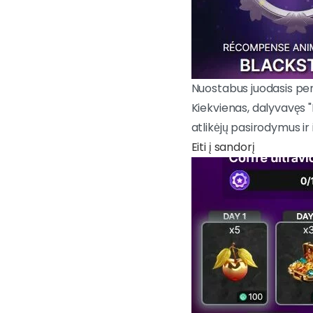
Nuostabus juodasis pe
Kiekvienas, dalyvavęs 
atlikėjų pasirodymus ir 
Eiti į sandorį