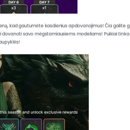
dieną, kad gautumėte kasdienius apdovanojimus! Čia galite ga
giai dovanoti savo mėgstamiausiems modeliams! Puikiai tink
aupyklės!