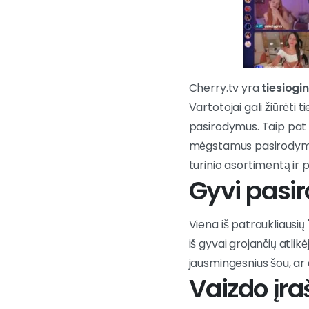
Cherry.tv yra
tiesiogi
Vartotojai gali žiūrėti 
pasirodymus. Taip pat g
mėgstamus pasirodymus
turinio asortimentą ir 
Gyvi pasi
Viena iš patraukliausių
iš gyvai grojančių atlik
jausmingesnius šou, ar
Vaizdo įra