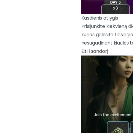
Kasdienis atlygis
Prisijunkite kiekvieną 
kurias galėsite tiesio
nesugadinant kiaulės t
Eiti į sandorį