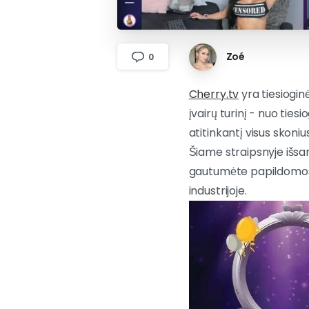
Zoé
0
Cherry.tv
yra tiesiogin
įvairų turinį - nuo ties
atitinkantį visus skoni
Šiame straipsnyje išsam
gautumėte papildomos n
industrijoje.