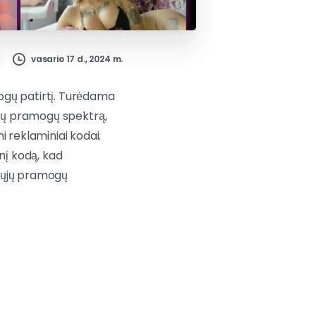
vasario 17 d., 2024 m.
mogų patirtį. Turėdama
platų pramogų spektrą,
i reklaminiai kodai.
nį kodą, kad
siųjų pramogų