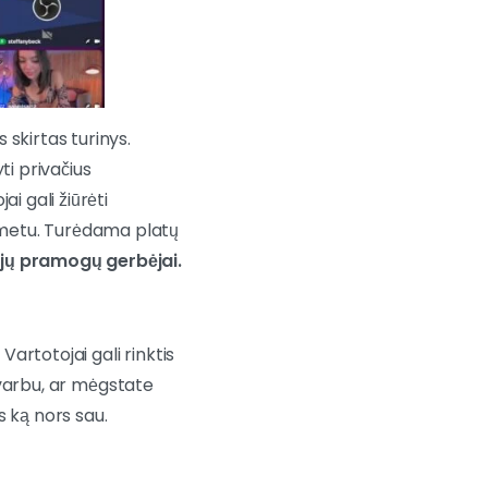
 skirtas turinys.
ti privačius
i gali žiūrėti
metu. Turėdama platų
jų pramogų gerbėjai.
. Vartotojai gali rinktis
varbu, ar mėgstate
 ką nors sau.