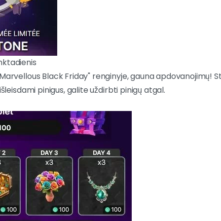
nktadienis
"Marvellous Black Friday" renginyje, gauna apdovanojimų! 
išleisdami pinigus, galite uždirbti pinigų atgal.