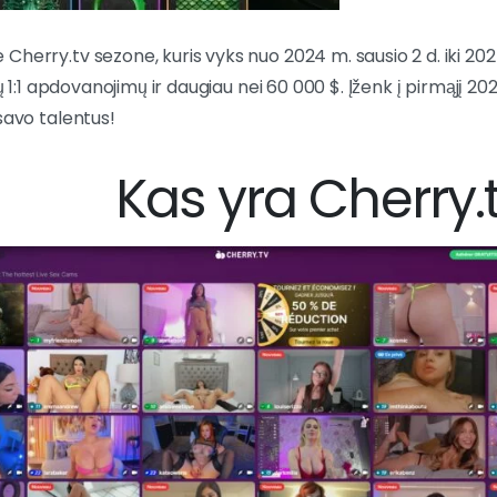
herry.tv sezone, kuris vyks nuo 2024 m. sausio 2 d. iki 202
ių 1:1 apdovanojimų ir daugiau nei 60 000 $. Įženk į pirmąjį 202
savo talentus!
Kas yra Cherry.