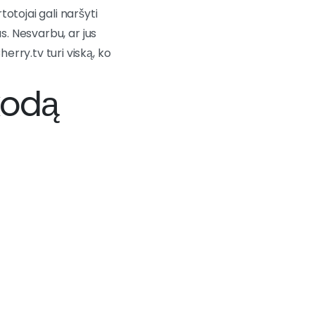
totojai gali naršyti
us. Nesvarbu, ar jus
herry.tv turi viską, ko
kodą