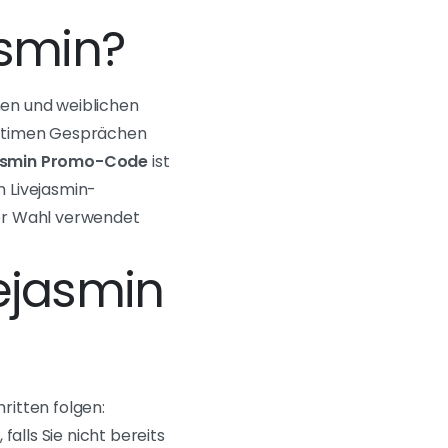
asmin?
hen und weiblichen
h intimen Gesprächen
asmin Promo-Code
ist
n Livejasmin-
rer Wahl verwendet
ejasmin
ritten folgen:
falls Sie nicht bereits