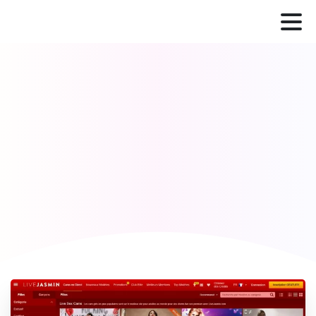
Código
Oferta especial
Livejasmin
Início
Código promocional
Código Promocional Livejasmin