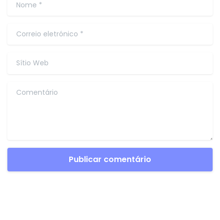
publicado.Os campos obrigatórios estão assinalados
com *
Nome
*
Correio eletrónico
*
Sítio Web
Comentário