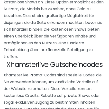
persönlicheres Erlebnis.
Interaktivität
Ein bedeutender Vorteil von Xhamsterlive liegt in
seinem interaktiven Aspekt. Die Nutzer haben die
Möglichkeit, mit den Modellen in Echtzeit zu
interagieren. Sie können Fragen stellen,
Sonderwünsche äußern und sogar einige ihrer
Fantasien wahr werden sehen. Diese direkte
Interaktion schafft ein immersiveres Erlebnis und
ermöglicht es den Nutzern, sich stärker in den Ablauf
der Shows eingebunden zu fühlen, was dem Ganzen
eine persönliche Dimension verleiht.
Kostenlos
Obwohl viele Dienste auf Xhamsterlive mit einer
Bezahlung verbunden sind, bietet die Plattform auch