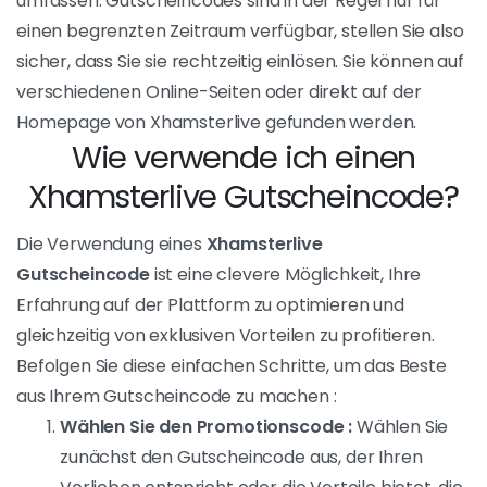
kostenlose Shows an. Diese Option ermöglicht es den
Nutzern, die Models live zu sehen, ohne Geld zu
bezahlen. Dies ist eine großartige Möglichkeit für
diejenigen, die die Seite erkunden möchten, bevor sie
sich finanziell binden. Die kostenlosen Shows bieten
einen Überblick über die verfügbaren Inhalte und
ermöglichen es den Nutzern, eine fundierte
Entscheidung über ihre finanzielle Beteiligung zu
treffen.
Xhamsterlive
Gutscheincodes
Xhamsterlive Promo-Codes sind spezielle Codes, die
Sie verwenden können, um zusätzliche Vorteile auf
der Website zu erhalten. Diese Vorteile können
kostenlose Credits, Rabatte auf private Shows oder