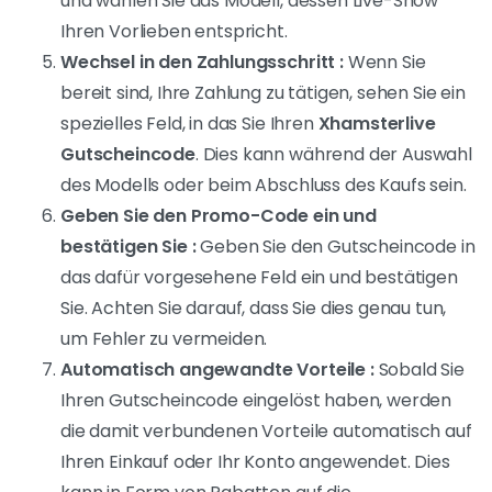
aus Ihrem Gutscheincode zu machen :
Wählen Sie den Promotionscode :
Wählen Sie
zunächst den Gutscheincode aus, der Ihren
Vorlieben entspricht oder die Vorteile bietet, die
Sie suchen. Diese Codes können auf
verschiedenen Online-Plattformen gefunden
werden oder werden von Xhamsterlive im
Rahmen von Sonderaktionen ausgegeben.
Gehen Sie auf die Xhamsterlive-Website und
erstellen Sie ein Konto :
Wenn Sie noch kein
Konto bei Xhamsterlive haben, gehen Sie auf die
Website und erstellen Sie ein Konto. Achten Sie
darauf, dass Sie die erforderlichen Informationen
genau angeben.
Melden Sie sich bei Ihrem Konto an :
Sobald Sie
Ihr Konto eingerichtet haben, melden Sie sich