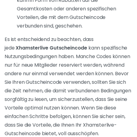
mit Ihren Zugangsdaten an.
Wählen Sie die gewünschte Vorlage :
Erkunden
Sie die auf Xhamsterlive verfügbaren Modelle
und wählen Sie das Modell, dessen Live-Show
Ihren Vorlieben entspricht.
Wechsel in den Zahlungsschritt :
Wenn Sie
bereit sind, Ihre Zahlung zu tätigen, sehen Sie ein
spezielles Feld, in das Sie Ihren
Xhamsterlive
Gutscheincode
. Dies kann während der Auswahl
des Modells oder beim Abschluss des Kaufs sein.
Geben Sie den Promo-Code ein und
bestätigen Sie :
Geben Sie den Gutscheincode in
das dafür vorgesehene Feld ein und bestätigen
Sie. Achten Sie darauf, dass Sie dies genau tun,
um Fehler zu vermeiden.
Automatisch angewandte Vorteile :
Sobald Sie