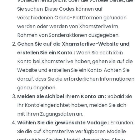
sogar exklusiven Zugang zu bestimmten Inhalten
umfassen. Gutscheincodes sind in der Regel nur für
einen begrenzten Zeitraum verfügbar, stellen Sie also
sicher, dass Sie sie rechtzeitig einlösen. Sie können auf
verschiedenen Online-Seiten oder direkt auf der
Homepage von Xhamsterlive gefunden werden.
Wie verwende ich einen
Xhamsterlive
Gutscheincode?
Die Verwendung eines
Xhamsterlive
Gutscheincode
ist eine clevere Möglichkeit, Ihre
Erfahrung auf der Plattform zu optimieren und
gleichzeitig von exklusiven Vorteilen zu profitieren.
Befolgen Sie diese einfachen Schritte, um das Beste