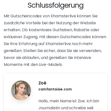
Ihren Gutscheincode eingelöst haben, werden
die damit verbundenen Vorteile automatisch auf
Ihren Einkauf oder Ihr Konto angewendet. Dies
kann in Form von Rabatten auf die
Gesamtkosten oder anderen spezifischen
Vorteilen, die mit dem Gutscheincode
verbunden sind, geschehen.
Es ist entscheidend zu beachten, dass
jede
Xhamsterlive Gutscheincode
kann spezifische
Nutzungsbedingungen haben. Manche Codes können
nur für neue Mitglieder reserviert werden, während
andere nur einmal verwendet werden können. Bevor
Sie Ihren Gutscheincode verwenden, sollten Sie sich
die Zeit nehmen, die damit verbundenen Bedingungen
sorgfältig zu lesen, um sicherzustellen, dass Sie seine
Vorteile optimal nutzen können. Wenn Sie diese