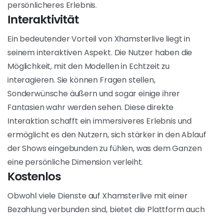
Die
Vorteile von Xhamsterlive
sind zahlreich und
bieten den Nutzerinnen und Nutzern eine vielfältige
und personalisierte Erfahrung. Hier sind einige der
wichtigsten Vorteile, die Xhamsterlive zu einer
attraktiven Plattform für Liebhaber von Live-Shows
machen :
Große Auswahl an Modellen
Xhamsterlive zeichnet sich durch seine umfangreiche
Sammlung von Modellen aus der ganzen Welt aus.
Diese Vielfalt ermöglicht es den Nutzern, Frauen,
Männer, Paare und sogar Transgender zu finden und
so einer Vielzahl von Vorlieben und Fantasien gerecht
zu werden. Diese große Auswahl stellt sicher, dass
jeder Künstler finden kann, die seinem spezifischen
Geschmack entsprechen, und bietet so ein