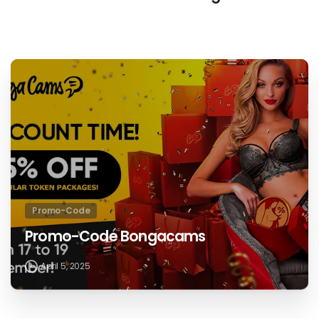
camfantaisie.com
Hallo, mein Name ist Zoe. Ich bin
Journalistin und schreibe seit
einigen Jahren für Porno- und
Webcam-Sex-Seiten.
Auf Facebook teilen
Auf Twitter teilen
Lesen
Vorheriger Beitrag
Sie
Cam4 Gutscheincode
weiter
Nächster Beitrag
Jerkmate Promo Code