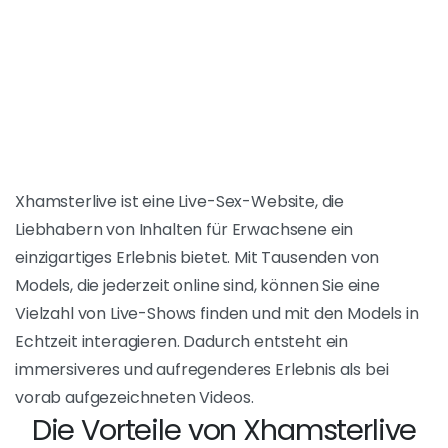
Was ist
Inhaltsverzeichnis
[
anzeigen
]
Xhamsterlive?