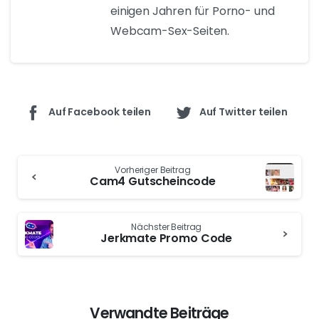
einfachen Schritte befolgen, können Sie sicher sein,
dass Sie die Vorteile, die Ihnen Ihr Xhamsterlive-
Gutscheincode bietet, voll ausschöpfen.
Schlussfolgerung
Mit Gutscheincodes von Xhamsterlive können Sie
zusätzliche Vorteile bei der Nutzung der Website
erhalten. Ob kostenloses Guthaben, Rabatte oder
exklusiver Zugang, mit diesen Gutscheincodes können
Sie Ihre Erfahrung auf Xhamsterlive noch mehr
genießen. Stellen Sie sicher, dass Sie sie verwenden,
bevor sie ablaufen, und genießen Sie intensive
Momente mit den Live-Models.
Zoé