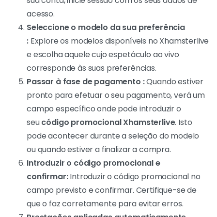
Xhamsterlive durante promoções especiais.
Aceda ao sítio Web Xhamsterlive e crie uma
conta:
Se ainda não tem uma conta no
Xhamsterlive, vá ao site e crie uma. Certifica-te
de que forneces todas as informações
necessárias com exatidão.
Iniciar sessão na sua conta :
Depois de criar a
sua conta, inicie sessão com os seus dados de
acesso.
Seleccione o modelo da sua preferência
:
Explore os modelos disponíveis no Xhamsterlive
e escolha aquele cujo espetáculo ao vivo
corresponde às suas preferências.
Passar à fase de pagamento :
Quando estiver
pronto para efetuar o seu pagamento, verá um
campo específico onde pode introduzir o