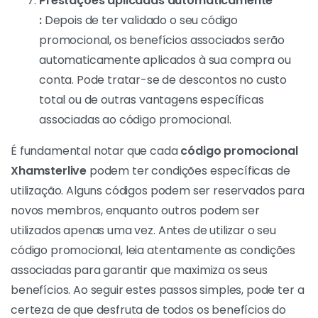
seu
código promocional Xhamsterlive
. Isto
pode acontecer durante a seleção do modelo
ou quando estiver a finalizar a compra.
Introduzir o código promocional e
confirmar:
Introduzir o código promocional no
campo previsto e confirmar. Certifique-se de
que o faz corretamente para evitar erros.
Prestações aplicadas automaticamente
:
Depois de ter validado o seu código
promocional, os benefícios associados serão
automaticamente aplicados à sua compra ou
conta. Pode tratar-se de descontos no custo
total ou de outras vantagens específicas
associadas ao código promocional.
É fundamental notar que cada
código promocional
Xhamsterlive
podem ter condições específicas de