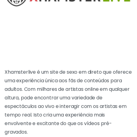
O que é o
Conteúdo
[
ecrã
]
Xhamsterlive?