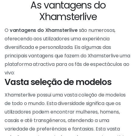
Xhamsterlive é um site de sexo em direto que oferece
uma experiência única aos fãs de conteúdos para
adultos. Com milhares de artistas online em qualquer
altura, pode encontrar uma variedade de
espectáculos ao vivo e interagir com os artistas em
tempo real. Isto cria uma experiência mais
envolvente e excitante do que os vídeos pré-
gravados.
As vantagens do Xhamsterlive
O
vantagens do Xhamsterlive
são numerosos,
oferecendo aos utilizadores uma experiência
diversificada e personalizada. Eis algumas das
principais vantagens que fazem do Xhamsterlive uma