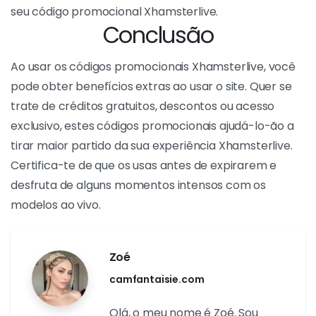
utilização. Alguns códigos podem ser reservados para
novos membros, enquanto outros podem ser
utilizados apenas uma vez. Antes de utilizar o seu
código promocional, leia atentamente as condições
associadas para garantir que maximiza os seus
benefícios. Ao seguir estes passos simples, pode ter a
certeza de que desfruta de todos os benefícios do
seu código promocional Xhamsterlive.
Conclusão
Ao usar os códigos promocionais Xhamsterlive, você
pode obter benefícios extras ao usar o site. Quer se
trate de créditos gratuitos, descontos ou acesso
exclusivo, estes códigos promocionais ajudá-lo-ão a
tirar maior partido da sua experiência Xhamsterlive.
Certifica-te de que os usas antes de expirarem e