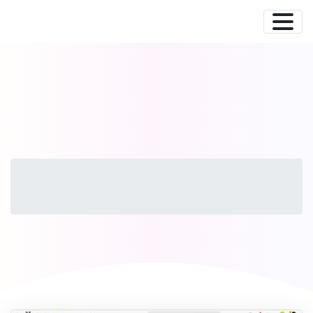
Xhamsterlive
promoção
Código