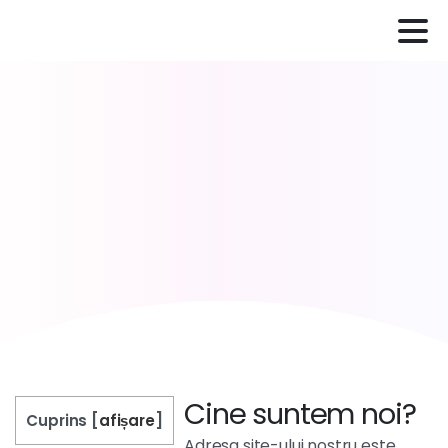
Cine suntem noi?
Cuprins
[
afișare
]
Adresa site-ului nostru este