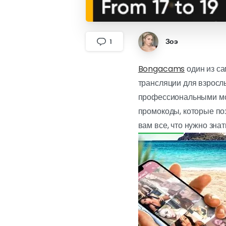
Зоэ
1
Bongacams
один из са
трансляции для взросл
профессиональными мод
промокоды, которые поз
вам все, что нужно зн