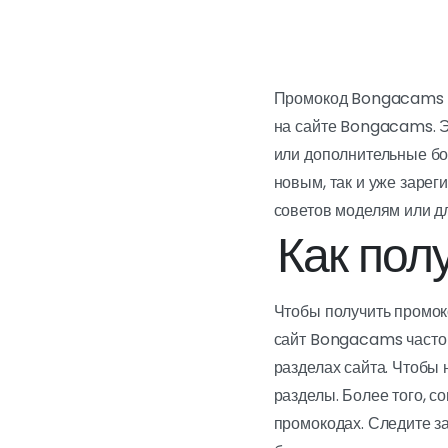
Промокод Bongacams - 
на сайте Bongacams. Э
или дополнительные бо
новым, так и уже зарег
советов моделям или д
Как по
Чтобы получить промок
сайт Bongacams часто 
разделах сайта. Чтобы 
разделы. Более того, 
промокодах. Следите з