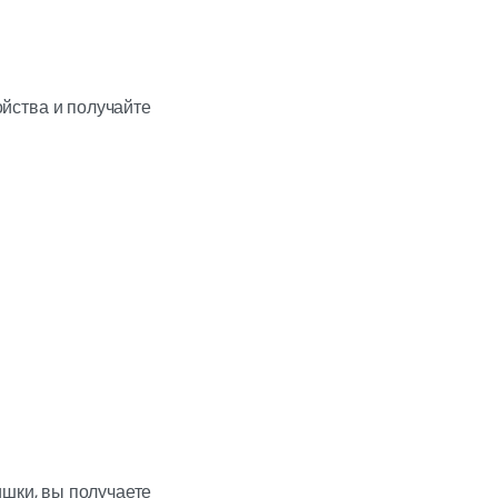
йства и получайте
ишки, вы получаете