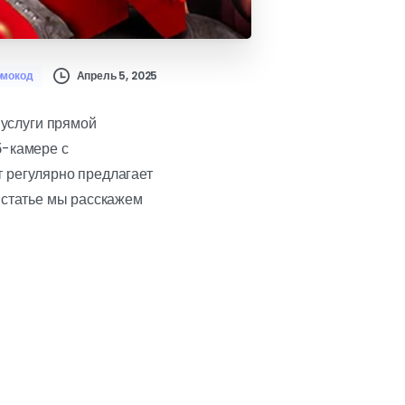
Апрель 5, 2025
мокод
 услуги прямой
б-камере с
т регулярно предлагает
й статье мы расскажем