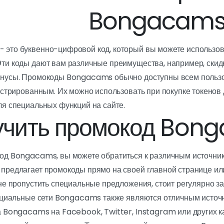
Bongacams
это буквенно-цифровой код, который вы можете использов
ти коды дают вам различные преимущества, например, скид
нусы. Промокоды Bongacams обычно доступны всем пользов
истрированным. Их можно использовать при покупке токенов
ля специальных функций на сайте.
лучить промокод Bon
од Bongacams, вы можете обратиться к различным источник
предлагает промокоды прямо на своей главной странице ил
не пропустить специальные предложения, стоит регулярно за
социальные сети Bongacams также являются отличным исто
а Bongacams на Facebook, Twitter, Instagram или других ка