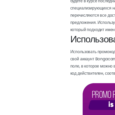
будете в курсе послед
специализирующихся на
перечисляются все дос
предложения. Использу
который подходит имен
Использов
Использовать промокод
свой аккаунт Bongacam
поле, в которое можно 
код действителен, соот