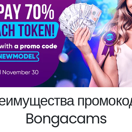
еимущества промоко
Bongacams