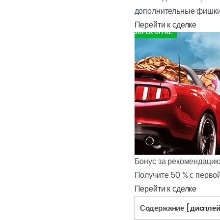
дополнительные фишки
Перейти к сделке
Бонус за рекомендацию
Получите 50 % с первой
Перейти к сделке
Содержание
[
диспле