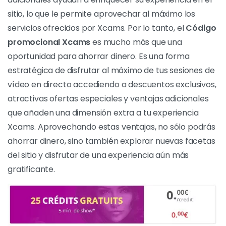
ofertas, tienes la oportunidad de ampliar tu
experiencia en el sitio accediendo a nuevas funciones
o interactuando con las modelos de forma más
intensa, todo ello a un coste reducido.
Ventajas adicionales
Además de descuentos exclusivos y ofertas
especiales, usar un Código Promocional Xcams
también puede darte beneficios extra, como puntos
de fidelidad o regalos exclusivos. Estos beneficios
adicionales ayudan a enriquecer su experiencia en el
sitio, lo que le permite aprovechar al máximo los
servicios ofrecidos por Xcams. Por lo tanto, el
Código
promocional Xcams
es mucho más que una
oportunidad para ahorrar dinero. Es una forma
estratégica de disfrutar al máximo de tus sesiones de
vídeo en directo accediendo a descuentos exclusivos,