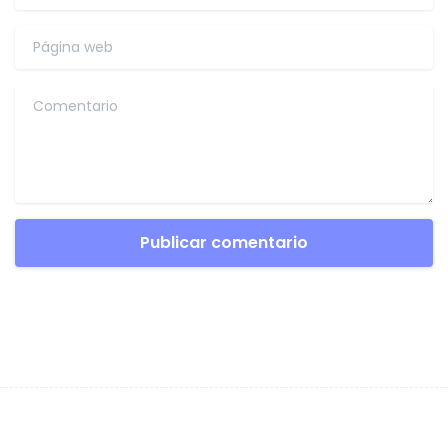
17 de febrero de 2024
Dejar una respuesta
Su dirección de correo electrónico no se publicará.Los
campos obligatorios están marcados con *.
Nombre
*
Correo electrónico
*
Página web