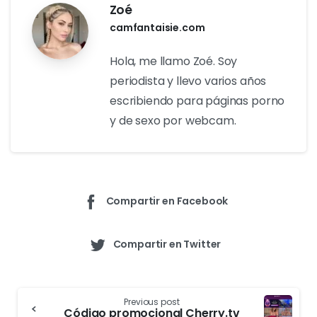
Con el código promocional Xcams, puede disfrutar de
descuentos excepcionales en el sitio web de vídeos
en directo Xcams. Estos códigos promocionales te
ofrecen descuentos exclusivos, ofertas especiales y
ventajas extra para que disfrutes al máximo. Siguiendo
unos sencillos pasos, podrás utilizar estos códigos
para ahorrar dinero mientras disfrutas de la
experiencia Xcams. No pierdas la oportunidad de
descubrir estas increíbles ofertas y vivir momentos
excitantes con las modelos de Xcams.
Zoé
camfantaisie.com
Hola, me llamo Zoé. Soy