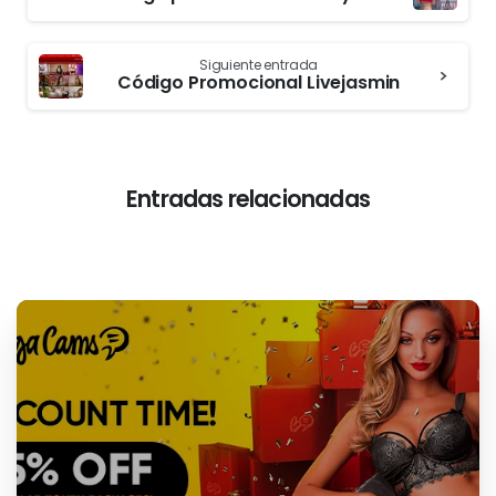
periodista y llevo varios años
escribiendo para páginas porno
y de sexo por webcam.
Compartir en Facebook
Compartir en Twitter
Seguir
Previous post
leyendo
Código promocional Cherry.tv
Siguiente entrada
Código Promocional Livejasmin