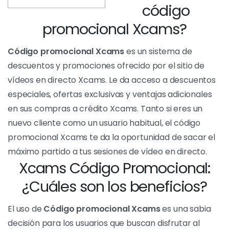
imperdible oferta de bienvenida. ¡25 créditos
gratis sólo por registrarte! ¡No hay mejor
manera de agasajar a tu modelo favorita que
sin ni siquiera tener que pagar!
IR AL ACUERDO
¿Qué es un
Contenido
[
mostrar
]
código
promocional Xcams?
Código promocional Xcams
es un sistema de
descuentos y promociones ofrecido por el sitio de
vídeos en directo Xcams. Le da acceso a descuentos
especiales, ofertas exclusivas y ventajas adicionales