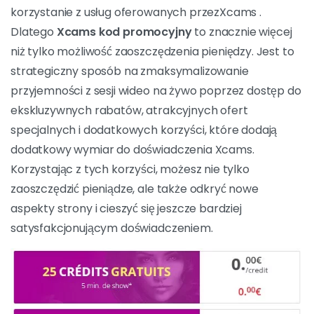
modelami, a wszystko to po obniżonych kosztach.
Dodatkowe korzyści
Oprócz ekskluzywnych rabatów i ofert specjalnych,
korzystanie zXcams Kod promocyjny może również
zapewnić dodatkowe korzyści, takie jak punkty
lojalnościowe lub ekskluzywne prezenty. Te
dodatkowe korzyści pomagają wzbogacić Twoje
wrażenia z korzystania z witryny, umożliwiając pełne
korzystanie z usług oferowanych przezXcams .
Dlatego
Xcams kod promocyjny
to znacznie więcej
niż tylko możliwość zaoszczędzenia pieniędzy. Jest to
strategiczny sposób na zmaksymalizowanie
przyjemności z sesji wideo na żywo poprzez dostęp do
ekskluzywnych rabatów, atrakcyjnych ofert
specjalnych i dodatkowych korzyści, które dodają