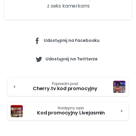
swojej szansy na odkrycie tych niesamowitych ofert i
przeżyj ekscytujące chwile z modelami Xcams.
Zoé
camfantaisie.com
Cześć, nazywam się Zoé.
Jestem dziennikarką i od kilku
lat piszę dla stron porno i stron
z seks kamerkami.
Udostępnij na Facebooku
Udostępnij na Twitterze