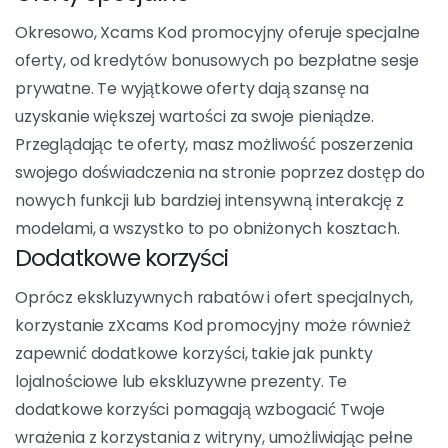
Jedną z głównych zaletXcams Kod promocyjny to
możliwość skorzystania z ekskluzywnych rabatów na
zakup kredytów na stronie. Ta możliwość pozwala
zaoszczędzić pieniądze, jednocześnie ciesząc się pełnią
Xcams doświadczenie. Ekskluzywne zniżki oferowane
przez kod promocyjny to namacalny sposób na
maksymalizację wartości inwestycji na platformie.
Oferty specjalne
Okresowo, Xcams Kod promocyjny oferuje specjalne
oferty, od kredytów bonusowych po bezpłatne sesje
prywatne. Te wyjątkowe oferty dają szansę na
uzyskanie większej wartości za swoje pieniądze.
Przeglądając te oferty, masz możliwość poszerzenia
swojego doświadczenia na stronie poprzez dostęp do
nowych funkcji lub bardziej intensywną interakcję z