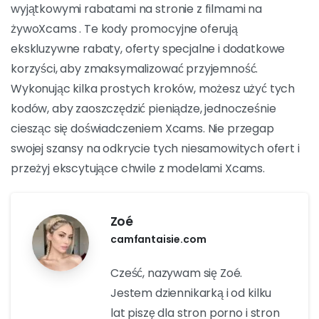
kupić i wprowadzeniu kodu promocyjnego, możesz
przejść do kasy. Będziesz musiał podać niezbędne
szczegóły płatności, aby zakończyć transakcję. Przed
potwierdzeniem zakupu należy sprawdzić, czy rabat
został zastosowany.
Jaki wniosek możemy
wyciągnąć?
ZXcams Kod promocyjny, możesz cieszyć się
wyjątkowymi rabatami na stronie z filmami na
żywoXcams . Te kody promocyjne oferują
ekskluzywne rabaty, oferty specjalne i dodatkowe
korzyści, aby zmaksymalizować przyjemność.
Wykonując kilka prostych kroków, możesz użyć tych
kodów, aby zaoszczędzić pieniądze, jednocześnie
ciesząc się doświadczeniem Xcams. Nie przegap