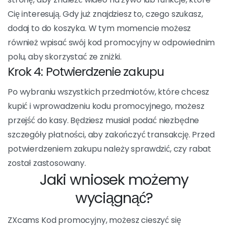
Jeśli nie masz jeszcze konta Xcams, musisz je
utworzyć, aby móc użyć kodu promocyjnego. Wejdź na
stronę Xcams i utwórz konto, podając niezbędne
informacje. Po utworzeniu konta możesz przejść do
następnego kroku.
Krok 3: Wybierz swoją ofertę
Po zalogowaniu się na swoje konto Xcams, przejrzyj
stronę, aby znaleźć wideo na żywo lub funkcje, które
Cię interesują. Gdy już znajdziesz to, czego szukasz,
dodaj to do koszyka. W tym momencie możesz
również wpisać swój kod promocyjny w odpowiednim
polu, aby skorzystać ze zniżki.
Krok 4: Potwierdzenie zakupu
Po wybraniu wszystkich przedmiotów, które chcesz