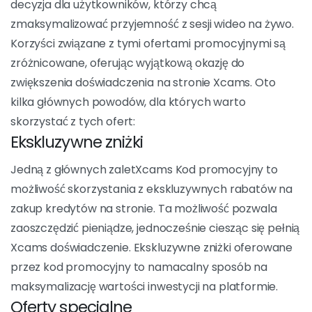
Xcams. Niezależnie od tego, czy jesteś nowym
klientem, czy stałym użytkownikiem, Xcams Kod
promocyjny daje Ci możliwość maksymalnego
wykorzystania sesji wideo na żywo.
Xcams kod promocyjny: Jakie
są korzyści?
Wykorzystanie
Xcams kod promocyjny
to mądra
decyzja dla użytkowników, którzy chcą
zmaksymalizować przyjemność z sesji wideo na żywo.
Korzyści związane z tymi ofertami promocyjnymi są
zróżnicowane, oferując wyjątkową okazję do
zwiększenia doświadczenia na stronie Xcams. Oto
kilka głównych powodów, dla których warto
skorzystać z tych ofert:
Ekskluzywne zniżki