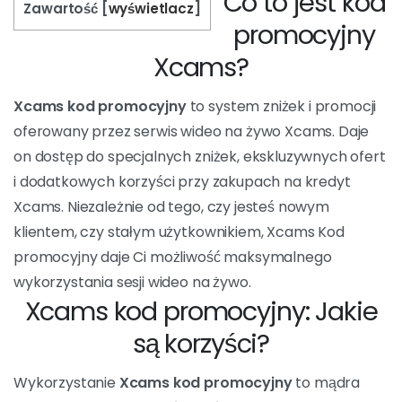
darmowych kredytów za samą rejestrację! Nie
ma lepszego sposobu na obdarowanie swojej
ulubionej modelki niż bez konieczności
płacenia!
PRZEJDŹ DO TRANSAKCJI
Co to jest kod
Zawartość
[
wyświetlacz
]
promocyjny
Xcams?
Xcams kod promocyjny
to system zniżek i promocji
oferowany przez serwis wideo na żywo Xcams. Daje
on dostęp do specjalnych zniżek, ekskluzywnych ofert
i dodatkowych korzyści przy zakupach na kredyt