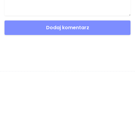
Nazwa
*
E-mail
*
Strona internetowa
Komentarz